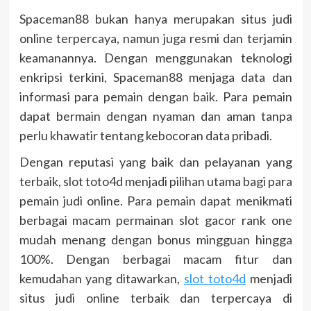
Spaceman88 bukan hanya merupakan situs judi
online terpercaya, namun juga resmi dan terjamin
keamanannya. Dengan menggunakan teknologi
enkripsi terkini, Spaceman88 menjaga data dan
informasi para pemain dengan baik. Para pemain
dapat bermain dengan nyaman dan aman tanpa
perlu khawatir tentang kebocoran data pribadi.
Dengan reputasi yang baik dan pelayanan yang
terbaik, slot toto4d menjadi pilihan utama bagi para
pemain judi online. Para pemain dapat menikmati
berbagai macam permainan slot gacor rank one
mudah menang dengan bonus mingguan hingga
100%. Dengan berbagai macam fitur dan
kemudahan yang ditawarkan,
slot toto4d
menjadi
situs judi online terbaik dan terpercaya di