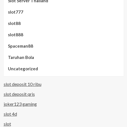
Slot Server Thailand
slot777
slot88
slot888
Spaceman88
Taruhan Bola
Uncategorized
slot deposit 10 ribu
slot deposit qris
joker123 gaming
slot 4d
slot