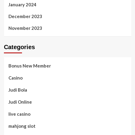
January 2024
December 2023
November 2023
Categories
Bonus New Member
Casino
Judi Bola
Judi Online
live casino
mahjong slot