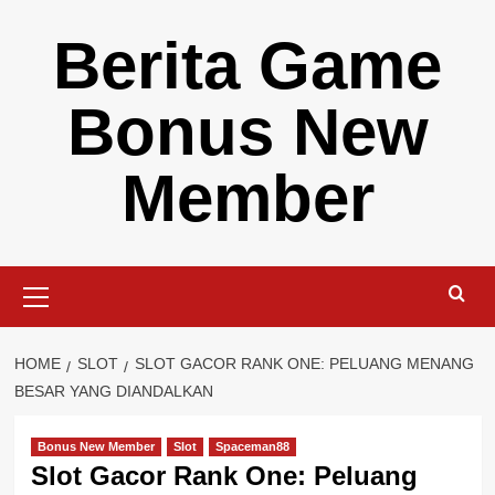
Skip
Berita Game
to
content
Bonus New
Member
Primary
Menu
HOME
SLOT
SLOT GACOR RANK ONE: PELUANG MENANG
BESAR YANG DIANDALKAN
Bonus New Member
Slot
Spaceman88
Slot Gacor Rank One: Peluang