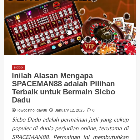
sicbo
Inilah Alasan Mengapa
SPACEMAN88 adalah Pilihan
Terbaik untuk Bermain Sicbo
Dadu
0
lowcostholiday88
January 12, 2025
Sicbo Dadu adalah permainan judi yang cukup
populer di dunia perjudian online, terutama di
SPACEMAN88. Permainan ini membutuhkan