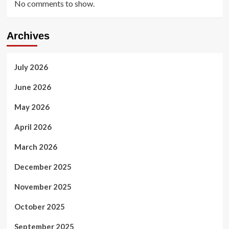
No comments to show.
Archives
July 2026
June 2026
May 2026
April 2026
March 2026
December 2025
November 2025
October 2025
September 2025