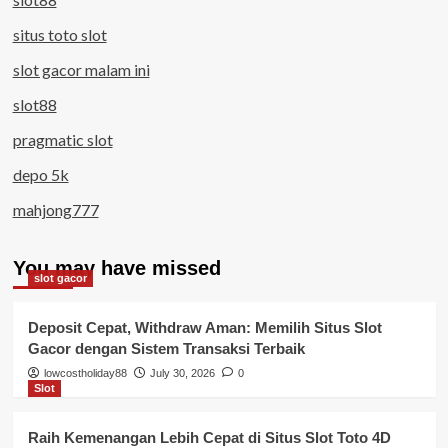
situs toto slot
slot gacor malam ini
slot88
pragmatic slot
depo 5k
mahjong777
You may have missed
slot gacor
Deposit Cepat, Withdraw Aman: Memilih Situs Slot
Gacor dengan Sistem Transaksi Terbaik
lowcostholiday88
July 30, 2026
0
Slot
Raih Kemenangan Lebih Cepat di Situs Slot Toto 4D