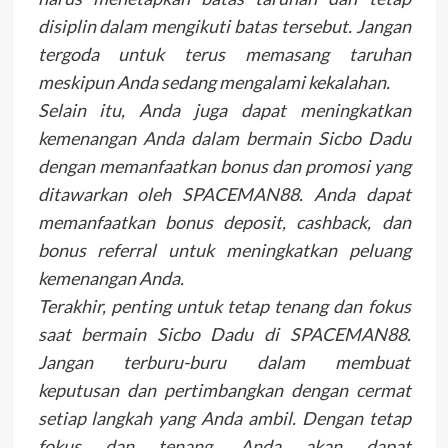
disiplin dalam mengikuti batas tersebut. Jangan
tergoda untuk terus memasang taruhan
meskipun Anda sedang mengalami kekalahan.
Selain itu, Anda juga dapat meningkatkan
kemenangan Anda dalam bermain Sicbo Dadu
dengan memanfaatkan bonus dan promosi yang
ditawarkan oleh SPACEMAN88. Anda dapat
memanfaatkan bonus deposit, cashback, dan
bonus referral untuk meningkatkan peluang
kemenangan Anda.
Terakhir, penting untuk tetap tenang dan fokus
saat bermain Sicbo Dadu di SPACEMAN88.
Jangan terburu-buru dalam membuat
keputusan dan pertimbangkan dengan cermat
setiap langkah yang Anda ambil. Dengan tetap
fokus dan tenang, Anda akan dapat