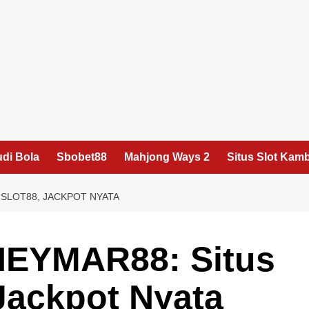
udi Bola
Sbobet88
Mahjong Ways 2
Situs Slot Kam
SLOT88, JACKPOT NYATA
EYMAR88: Situs
Jackpot Nyata