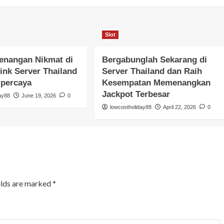
Slot
enangan Nikmat di
Bergabunglah Sekarang di
ink Server Thailand
Server Thailand dan Raih
rpercaya
Kesempatan Memenangkan
Jackpot Terbesar
ay88
June 19, 2026
0
lowcostholiday88
April 22, 2026
0
elds are marked
*