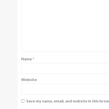
Name
*
Website
Save my name, email, and website in this brow