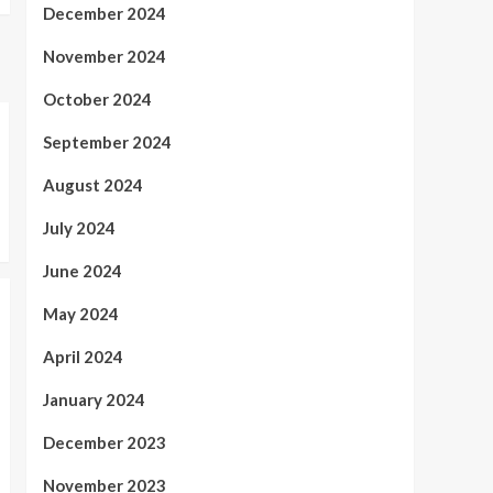
December 2024
November 2024
October 2024
September 2024
August 2024
July 2024
June 2024
May 2024
April 2024
January 2024
December 2023
November 2023