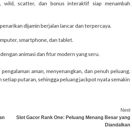
, wild, scatter, dan bonus interaktif siap menambah
penarikan dijamin berjalan lancar dan terpercaya.
omputer, smartphone, dan tablet.
t dengan animasi dan fitur modern yang seru.
an pengalaman aman, menyenangkan, dan penuh peluang.
n setiap putaran, sehingga peluang jackpot nyata semakin
Next
han
Slot Gacor Rank One: Peluang Menang Besar yang
Diandalkan