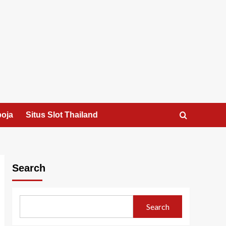
boja
Situs Slot Thailand
Search
Search