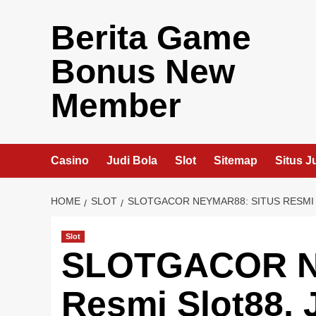
Skip
to
Berita Game
content
Bonus New
Member
Casino
Judi Bola
Slot
Sitemap
Situs J
HOME
SLOT
SLOTGACOR NEYMAR88: SITUS RESMI 
Slot
SLOTGACOR N
Resmi Slot88, 