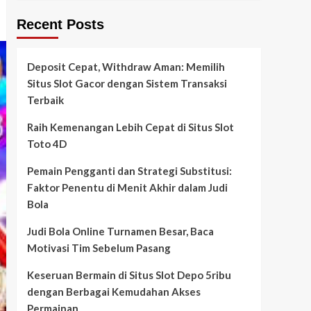
Recent Posts
Deposit Cepat, Withdraw Aman: Memilih
Situs Slot Gacor dengan Sistem Transaksi
Terbaik
Raih Kemenangan Lebih Cepat di Situs Slot
Toto 4D
Pemain Pengganti dan Strategi Substitusi:
Faktor Penentu di Menit Akhir dalam Judi
Bola
Judi Bola Online Turnamen Besar, Baca
Motivasi Tim Sebelum Pasang
Keseruan Bermain di Situs Slot Depo 5ribu
dengan Berbagai Kemudahan Akses
Permainan