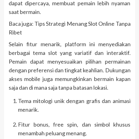
dapat dipercaya, membuat pemain lebih nyaman
saat bermain.
Baca juga: Tips Strategi Menang Slot Online Tanpa
Ribet
Selain fitur menarik, platform ini menyediakan
berbagai tema slot yang variatif dan interaktif.
Pemain dapat menyesuaikan pilihan permainan
dengan preferensi dan tingkat keahlian. Dukungan
akses mobile juga memungkinkan bermain kapan
saja dan di mana saja tanpa batasan lokasi.
Tema mitologi unik dengan grafis dan animasi
menarik.
Fitur bonus, free spin, dan simbol khusus
menambah peluang menang.