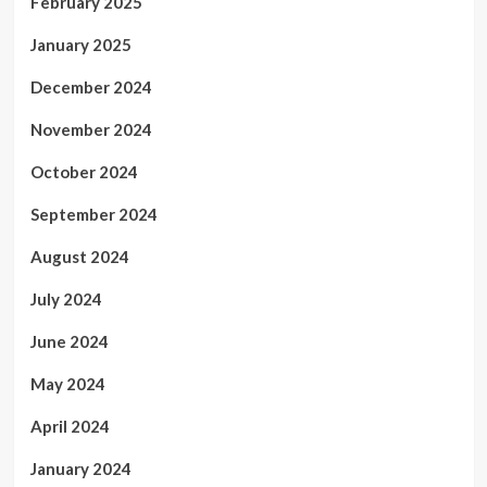
February 2025
January 2025
December 2024
November 2024
October 2024
September 2024
August 2024
July 2024
June 2024
May 2024
April 2024
January 2024