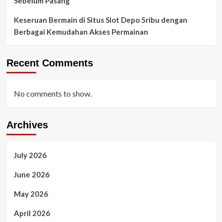
Sebelum Pasang
Keseruan Bermain di Situs Slot Depo 5ribu dengan
Berbagai Kemudahan Akses Permainan
Recent Comments
No comments to show.
Archives
July 2026
June 2026
May 2026
April 2026