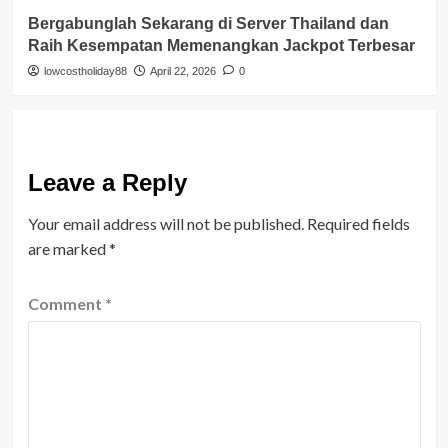
Bergabunglah Sekarang di Server Thailand dan
Raih Kesempatan Memenangkan Jackpot Terbesar
lowcostholiday88
April 22, 2026
0
Leave a Reply
Your email address will not be published.
Required fields
are marked
*
Comment
*