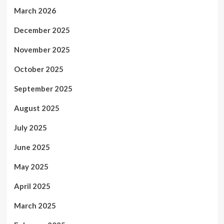
March 2026
December 2025
November 2025
October 2025
September 2025
August 2025
July 2025
June 2025
May 2025
April 2025
March 2025