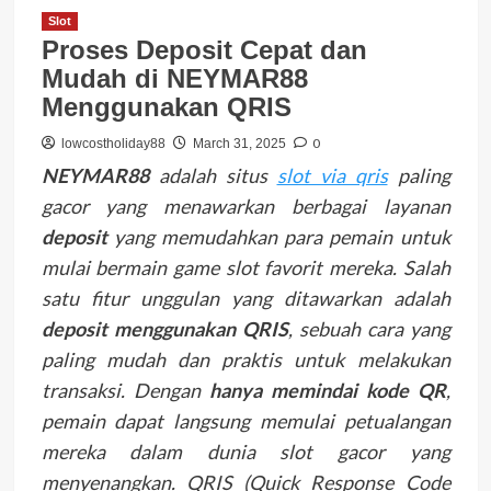
Slot
Proses Deposit Cepat dan
Mudah di NEYMAR88
Menggunakan QRIS
0
lowcostholiday88
March 31, 2025
NEYMAR88
adalah situs
slot via qris
paling
gacor yang menawarkan berbagai layanan
deposit
yang memudahkan para pemain untuk
mulai bermain game slot favorit mereka. Salah
satu fitur unggulan yang ditawarkan adalah
deposit menggunakan QRIS
, sebuah cara yang
paling mudah dan praktis untuk melakukan
transaksi. Dengan
hanya memindai kode QR
,
pemain dapat langsung memulai petualangan
mereka dalam dunia slot gacor yang
menyenangkan. QRIS (Quick Response Code