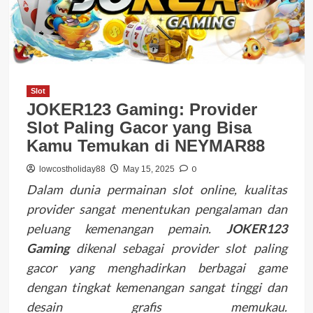
Slot
JOKER123 Gaming: Provider
Slot Paling Gacor yang Bisa
Kamu Temukan di NEYMAR88
0
lowcostholiday88
May 15, 2025
Dalam dunia permainan slot online, kualitas
provider sangat menentukan pengalaman dan
peluang kemenangan pemain.
JOKER123
Gaming
dikenal sebagai provider slot paling
gacor yang menghadirkan berbagai game
dengan tingkat kemenangan sangat tinggi dan
desain grafis memukau.