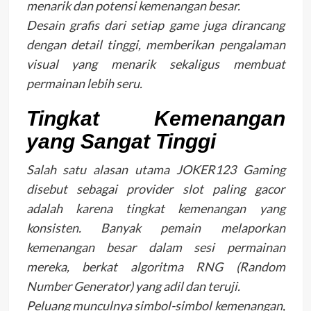
menarik dan potensi kemenangan besar.
Desain grafis dari setiap game juga dirancang
dengan detail tinggi, memberikan pengalaman
visual yang menarik sekaligus membuat
permainan lebih seru.
Tingkat Kemenangan
yang Sangat Tinggi
Salah satu alasan utama JOKER123 Gaming
disebut sebagai provider slot paling gacor
adalah karena tingkat kemenangan yang
konsisten. Banyak pemain melaporkan
kemenangan besar dalam sesi permainan
mereka, berkat algoritma RNG (Random
Number Generator) yang adil dan teruji.
Peluang munculnya simbol-simbol kemenangan,