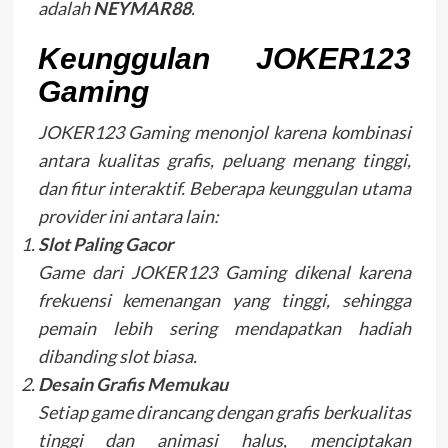
adalah
NEYMAR88
.
Keunggulan JOKER123
Gaming
JOKER123 Gaming menonjol karena kombinasi
antara kualitas grafis, peluang menang tinggi,
dan fitur interaktif. Beberapa keunggulan utama
provider ini antara lain:
Slot Paling Gacor
Game dari JOKER123 Gaming dikenal karena
frekuensi kemenangan yang tinggi, sehingga
pemain lebih sering mendapatkan hadiah
dibanding slot biasa.
Desain Grafis Memukau
Setiap game dirancang dengan grafis berkualitas
tinggi dan animasi halus, menciptakan