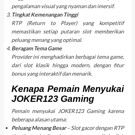
pengalaman visual yang nyaman dan imersif.
Tingkat Kemenangan Tinggi
RTP (Return to Player) yang kompetitif
memastikan setiap putaran slot memberikan
peluang menang yang optimal.
Beragam Tema Game
Provider ini menghadirkan berbagai tema game,
dari slot klasik hingga modern, dengan fitur
bonus yang interaktif dan menarik.
Kenapa Pemain Menyukai
JOKER123 Gaming
Pemain menyukai JOKER123 Gaming karena
beberapa alasan utama:
Peluang Menang Besar
– Slot gacor dengan RTP