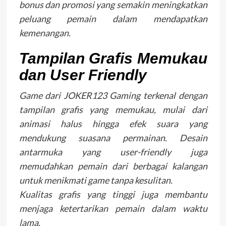
bonus dan promosi yang semakin meningkatkan
peluang pemain dalam mendapatkan
kemenangan.
Tampilan Grafis Memukau
dan User Friendly
Game dari JOKER123 Gaming terkenal dengan
tampilan grafis yang memukau, mulai dari
animasi halus hingga efek suara yang
mendukung suasana permainan. Desain
antarmuka yang user-friendly juga
memudahkan pemain dari berbagai kalangan
untuk menikmati game tanpa kesulitan.
Kualitas grafis yang tinggi juga membantu
menjaga ketertarikan pemain dalam waktu
lama.