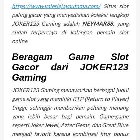
https://www.valeriejayautama.com/
Situs slot
paling gacor yang menyediakan koleksi lengkap
JOKER123 Gaming adalah
NEYMAR88
, yang
sudah terpercaya di kalangan pemain slot
online.
Beragam Game Slot
Gacor dari JOKER123
Gaming
JOKER123 Gaming menawarkan berbagai judul
game slot yang memiliki RTP (Return to Player)
tinggi, sehingga memberikan peluang menang
yang lebih besar bagi pemain. Game-game
seperti Joker Jewel, Aztec Gems, dan Great Blue
menjadi favorit karena kombinasi fitur bonus