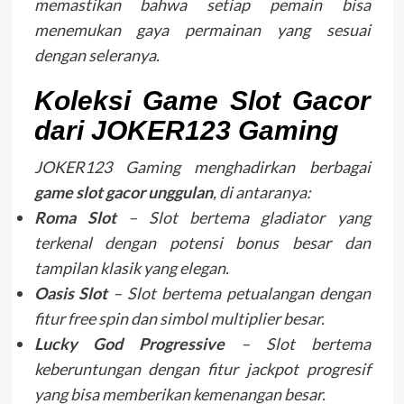
memastikan bahwa setiap pemain bisa
menemukan gaya permainan yang sesuai
dengan seleranya.
Koleksi Game Slot Gacor
dari JOKER123 Gaming
JOKER123 Gaming menghadirkan berbagai
game slot gacor unggulan
, di antaranya:
Roma Slot
– Slot bertema gladiator yang
terkenal dengan potensi bonus besar dan
tampilan klasik yang elegan.
Oasis Slot
– Slot bertema petualangan dengan
fitur free spin dan simbol multiplier besar.
Lucky God Progressive
– Slot bertema
keberuntungan dengan fitur jackpot progresif
yang bisa memberikan kemenangan besar.