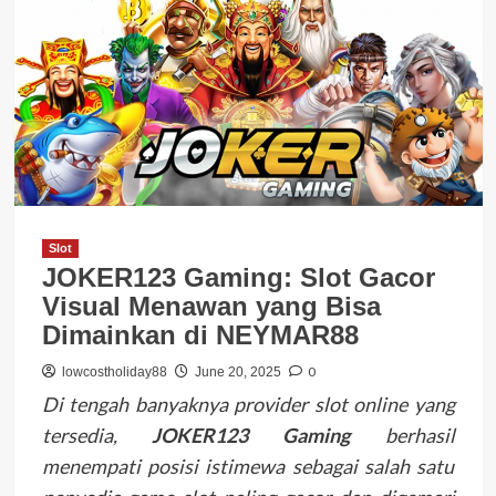
Slot
JOKER123 Gaming: Slot Gacor
Visual Menawan yang Bisa
Dimainkan di NEYMAR88
0
lowcostholiday88
June 20, 2025
Di tengah banyaknya provider slot online yang
tersedia,
JOKER123 Gaming
berhasil
menempati posisi istimewa sebagai salah satu