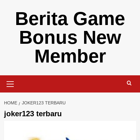
Skip
Berita Game
to
content
Bonus New
Member
Primary
Menu
HOME
JOKER123 TERBARU
joker123 terbaru