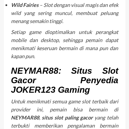
Wild Fairies
– Slot dengan visual magis dan efek
wild yang sering muncul, membuat peluang
menang semakin tinggi.
Setiap game dioptimalkan untuk perangkat
mobile dan desktop, sehingga pemain dapat
menikmati keseruan bermain di mana pun dan
kapan pun.
NEYMAR88: Situs Slot
Gacor Penyedia
JOKER123 Gaming
Untuk menikmati semua game slot terbaik dari
provider ini, pemain bisa bermain di
NEYMAR88
,
situs slot paling gacor
yang telah
terbukti memberikan pengalaman bermain