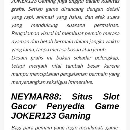
JOKER123 Gaming juga unggul dalam kualitas
grafis
. Setiap game dirancang dengan detail
yang rapi, animasi yang halus, dan efek suara
yang mendukung suasana permainan.
Pengalaman visual ini membuat pemain merasa
nyaman dan betah bermain dalam jangka waktu
yang lama, tanpa merasa bosan atau jenuh.
Desain grafis ini bukan sekadar pelengkap,
tetapi menjadi nilai tambah besar karena
mampu menciptakan pengalaman bermain yang
menyenangkan sekaligus immersive.
NEYMAR88: Situs Slot
Gacor Penyedia Game
JOKER123 Gaming
Bagi para pemain yang ingin menikmati game-