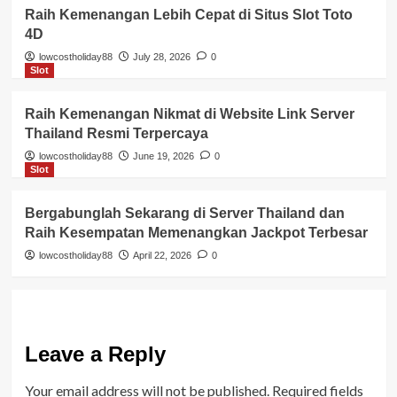
Raih Kemenangan Lebih Cepat di Situs Slot Toto
4D
lowcostholiday88
July 28, 2026
0
Slot
Raih Kemenangan Nikmat di Website Link Server
Thailand Resmi Terpercaya
lowcostholiday88
June 19, 2026
0
Slot
Bergabunglah Sekarang di Server Thailand dan
Raih Kesempatan Memenangkan Jackpot Terbesar
lowcostholiday88
April 22, 2026
0
Leave a Reply
Your email address will not be published.
Required fields