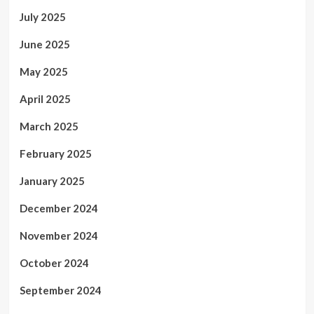
July 2025
June 2025
May 2025
April 2025
March 2025
February 2025
January 2025
December 2024
November 2024
October 2024
September 2024