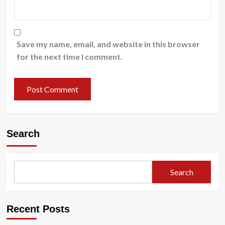
Save my name, email, and website in this browser
for the next time I comment.
Search
Search
Recent Posts