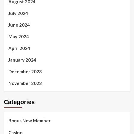
August 2024
July 2024
June 2024
May 2024
April 2024
January 2024
December 2023
November 2023
Categories
Bonus New Member
Casino