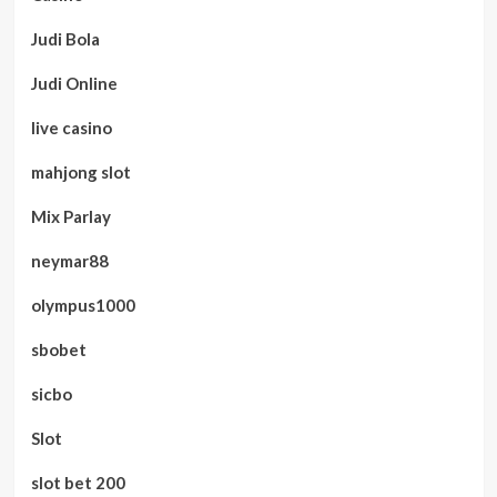
Judi Bola
Judi Online
live casino
mahjong slot
Mix Parlay
neymar88
olympus1000
sbobet
sicbo
Slot
slot bet 200