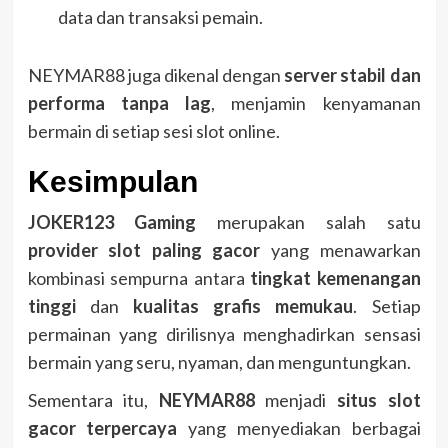
data dan transaksi pemain.
NEYMAR88 juga dikenal dengan
server stabil dan
performa tanpa lag
, menjamin kenyamanan
bermain di setiap sesi slot online.
Kesimpulan
JOKER123 Gaming
merupakan salah satu
provider slot paling gacor
yang menawarkan
kombinasi sempurna antara
tingkat kemenangan
tinggi
dan
kualitas grafis memukau
. Setiap
permainan yang dirilisnya menghadirkan sensasi
bermain yang seru, nyaman, dan menguntungkan.
Sementara itu,
NEYMAR88
menjadi
situs slot
gacor terpercaya
yang menyediakan berbagai