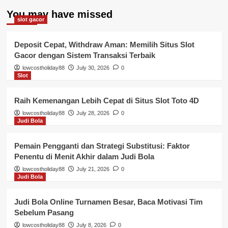
You may have missed
slot gacor
Deposit Cepat, Withdraw Aman: Memilih Situs Slot
Gacor dengan Sistem Transaksi Terbaik
lowcostholiday88
July 30, 2026
0
Slot
Raih Kemenangan Lebih Cepat di Situs Slot Toto 4D
lowcostholiday88
July 28, 2026
0
Judi Bola
Pemain Pengganti dan Strategi Substitusi: Faktor
Penentu di Menit Akhir dalam Judi Bola
lowcostholiday88
July 21, 2026
0
Judi Bola
Judi Bola Online Turnamen Besar, Baca Motivasi Tim
Sebelum Pasang
lowcostholiday88
July 8, 2026
0