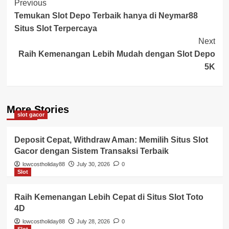
Post
Previous
Temukan Slot Depo Terbaik hanya di Neymar88
Navigation
Situs Slot Terpercaya
Next
Raih Kemenangan Lebih Mudah dengan Slot Depo
5K
More Stories
slot gacor
Deposit Cepat, Withdraw Aman: Memilih Situs Slot
Gacor dengan Sistem Transaksi Terbaik
lowcostholiday88
July 30, 2026
0
Slot
Raih Kemenangan Lebih Cepat di Situs Slot Toto
4D
lowcostholiday88
July 28, 2026
0