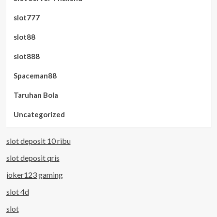
slot777
slot88
slot888
Spaceman88
Taruhan Bola
Uncategorized
slot deposit 10 ribu
slot deposit qris
joker123 gaming
slot 4d
slot