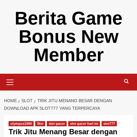
Skip
Berita Game
to
content
Bonus New
Member
Primary
Menu
HOME
SLOT
TRIK JITU MENANG BESAR DENGAN
DOWNLOAD APK SLOT777 YANG TERPERCAYA
olympus1000
Slot
slot gacor
slot gacor hari ini
slot777
Trik Jitu Menang Besar dengan