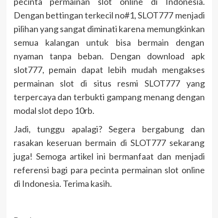
pecinta permainan slot online di Indonesia.
Dengan bettingan terkecil no#1, SLOT777 menjadi
pilihan yang sangat diminati karena memungkinkan
semua kalangan untuk bisa bermain dengan
nyaman tanpa beban. Dengan download apk
slot777, pemain dapat lebih mudah mengakses
permainan slot di situs resmi SLOT777 yang
terpercaya dan terbukti gampang menang dengan
modal slot depo 10rb.
Jadi, tunggu apalagi? Segera bergabung dan
rasakan keseruan bermain di SLOT777 sekarang
juga! Semoga artikel ini bermanfaat dan menjadi
referensi bagi para pecinta permainan slot online
di Indonesia. Terima kasih.