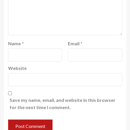
Name
*
Email
*
Website
Save my name, email, and website in this browser
for the next time I comment.