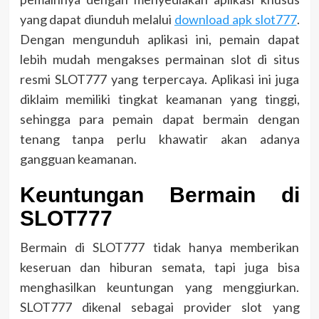
yang dapat diunduh melalui
download apk slot777
.
Dengan mengunduh aplikasi ini, pemain dapat
lebih mudah mengakses permainan slot di situs
resmi SLOT777 yang terpercaya. Aplikasi ini juga
diklaim memiliki tingkat keamanan yang tinggi,
sehingga para pemain dapat bermain dengan
tenang tanpa perlu khawatir akan adanya
gangguan keamanan.
Keuntungan Bermain di
SLOT777
Bermain di SLOT777 tidak hanya memberikan
keseruan dan hiburan semata, tapi juga bisa
menghasilkan keuntungan yang menggiurkan.
SLOT777 dikenal sebagai provider slot yang