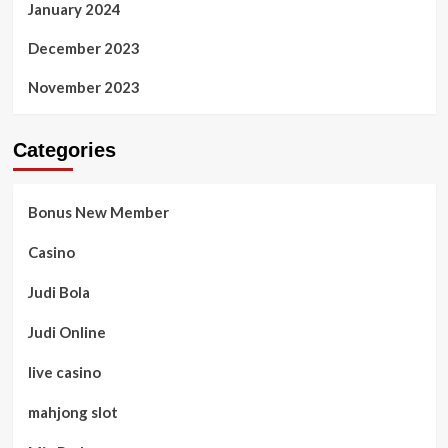
January 2024
December 2023
November 2023
Categories
Bonus New Member
Casino
Judi Bola
Judi Online
live casino
mahjong slot