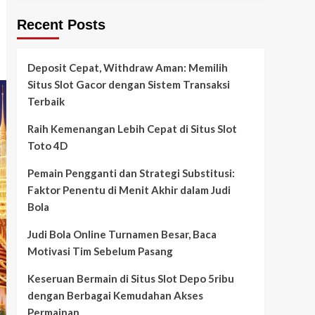
Recent Posts
Deposit Cepat, Withdraw Aman: Memilih
Situs Slot Gacor dengan Sistem Transaksi
Terbaik
Raih Kemenangan Lebih Cepat di Situs Slot
Toto 4D
Pemain Pengganti dan Strategi Substitusi:
Faktor Penentu di Menit Akhir dalam Judi
Bola
Judi Bola Online Turnamen Besar, Baca
Motivasi Tim Sebelum Pasang
Keseruan Bermain di Situs Slot Depo 5ribu
dengan Berbagai Kemudahan Akses
Permainan