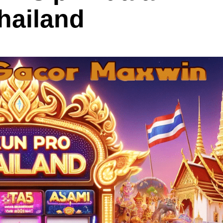
hailand