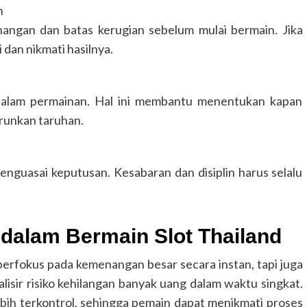
n
ngan dan batas kerugian sebelum mulai bermain. Jika
dan nikmati hasilnya.
dalam permainan. Hal ini membantu menentukan kapan
runkan taruhan.
nguasai keputusan. Kesabaran dan disiplin harus selalu
 dalam Bermain Slot Thailand
erfokus pada kemenangan besar secara instan, tapi juga
ir risiko kehilangan banyak uang dalam waktu singkat.
bih terkontrol, sehingga pemain dapat menikmati proses