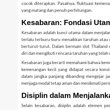
cocok diterapkan. Pasalnya, fluktuasi kemen
yang matang dan penuh perhitungan.
Kesabaran: Fondasi Uta
Kesabaran adalah kunci utama dalam menjala
terlalu terburu-buru menaikkan taruhan atau
berturut-turut. Dalam bermain slot Thailan
diri dan mengikuti rencana taruhan yang telah 
Kesabaran juga berarti memahami bahwa kemen
kemenangan kecil yang didapat secara kons
dalam jangka panjang dibanding mengejar ja
menjaga modal tetap aman dan menikmati perm
Disiplin dalam Menjalank
Selain kesabaran, disiplin adalah elemen pen