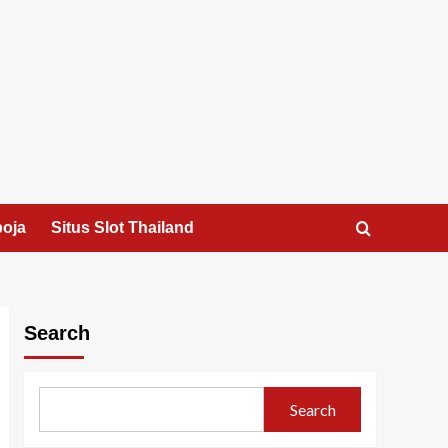
boja
Situs Slot Thailand
Search
Search