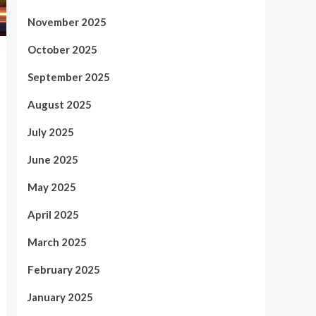
November 2025
October 2025
September 2025
August 2025
July 2025
June 2025
May 2025
April 2025
March 2025
February 2025
January 2025