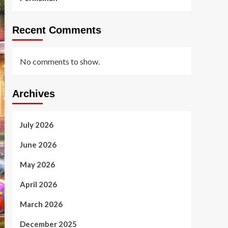
Recent Comments
No comments to show.
Archives
July 2026
June 2026
May 2026
April 2026
March 2026
December 2025