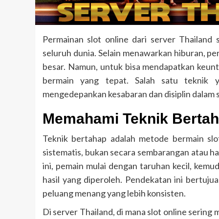
Permainan slot online dari server Thailand 
seluruh dunia. Selain menawarkan hiburan, pe
besar. Namun, untuk bisa mendapatkan keun
bermain yang tepat. Salah satu teknik y
mengedepankan kesabaran dan disiplin dalam s
Memahami Teknik Bertaha
Teknik bertahap adalah metode bermain sl
sistematis, bukan secara sembarangan atau 
ini, pemain mulai dengan taruhan kecil, kem
hasil yang diperoleh. Pendekatan ini bertuju
peluang menang yang lebih konsisten.
Di server Thailand, di mana slot online sering m