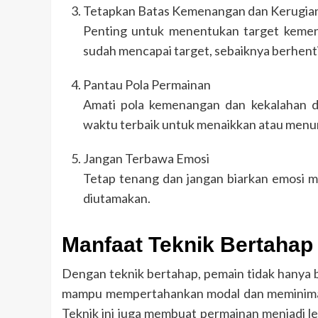
Tetapkan Batas Kemenangan dan Kerugia
Penting untuk menentukan target kemena
sudah mencapai target, sebaiknya berhenti 
Pantau Pola Permainan
Amati pola kemenangan dan kekalahan 
waktu terbaik untuk menaikkan atau menu
Jangan Terbawa Emosi
Tetap tenang dan jangan biarkan emosi me
diutamakan.
Manfaat Teknik Bertahap
Dengan teknik bertahap, pemain tidak hanya b
mampu mempertahankan modal dan meminimalis
Teknik ini juga membuat permainan menjadi le