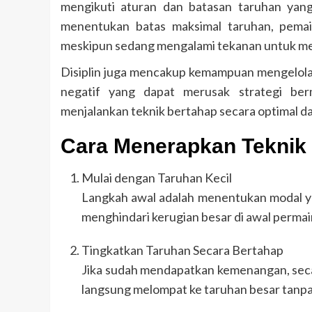
mengikuti aturan dan batasan taruhan yang
menentukan batas maksimal taruhan, pemai
meskipun sedang mengalami tekanan untuk me
Disiplin juga mencakup kemampuan mengelola e
negatif yang dapat merusak strategi ber
menjalankan teknik bertahap secara optimal d
Cara Menerapkan Teknik 
Mulai dengan Taruhan Kecil
Langkah awal adalah menentukan modal yan
menghindari kerugian besar di awal permai
Tingkatkan Taruhan Secara Bertahap
Jika sudah mendapatkan kemenangan, secar
langsung melompat ke taruhan besar tanpa