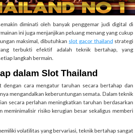
semakin diminati oleh banyak penggemar judi digital di
rmainan ini juga menjanjikan peluang menang yang cukup
tungan maksimal, dibutuhkan
slot gacor thailand
strategi
ang terbukti efektif adalah teknik bertahap, yang
etiap langkah bermain.
p dalam Slot Thailand
ot dengan cara mengatur taruhan secara bertahap dan
hanya mengandalkan keberuntungan semata. Dalam teknik
udian secara perlahan meningkatkan taruhan berdasarkan
an meminimalisir risiko kerugian besar sekaligus memberi
emiliki volatilitas yang bervariasi, teknik bertahap sangat