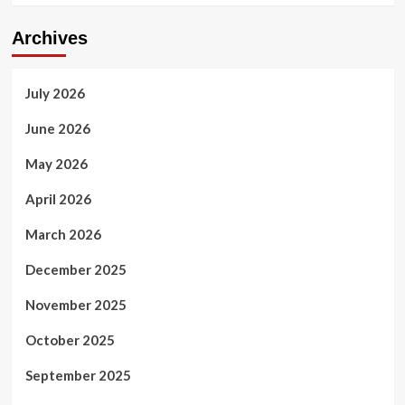
Archives
July 2026
June 2026
May 2026
April 2026
March 2026
December 2025
November 2025
October 2025
September 2025