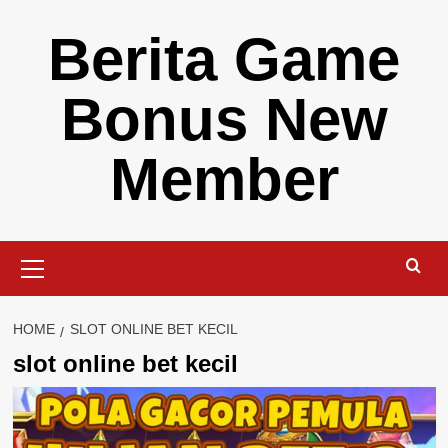
Skip
Berita Game
to
content
Bonus New
Member
Primary
Menu
HOME
SLOT ONLINE BET KECIL
slot online bet kecil