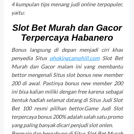
4 kumpulan tips menang judi online terpopuler,
yaitu:
Slot Bet Murah dan Gacor
Terpercaya Habanero
Bonus langsung di depan menjadi ciri khas
penyedia Situs
phokingcamphill.com
Slot Bet
Murah dan Gacor malam ini yang membantu
bettor mengenali Situs slot bonus new member
200 di awal. Pastinya bonus new member 200
ini bisa kalian miliki dengan free karena sebagai
bentuk hadiah selamat datang di Situs Judi Slot
Bet 100 resmi pilihan bettor.Game Judi Slot
terpercaya bonus 200% adalah salah satu promo
yang paling banyak dicari penjudi slot onlen.
Bermain dan bergabung di Situs Slot Bet Murah