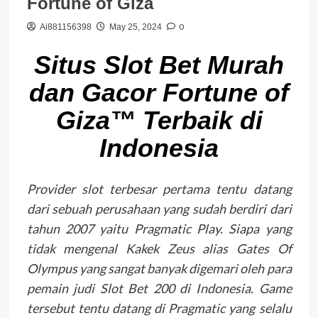
Fortune of Giza
0
Ai881156398
May 25, 2024
Situs Slot Bet Murah
dan Gacor Fortune of
Giza™ Terbaik di
Indonesia
Provider slot terbesar pertama tentu datang
dari sebuah perusahaan yang sudah berdiri dari
tahun 2007 yaitu Pragmatic Play. Siapa yang
tidak mengenal Kakek Zeus alias Gates Of
Olympus yang sangat banyak digemari oleh para
pemain judi Slot Bet 200 di Indonesia. Game
tersebut tentu datang di Pragmatic yang selalu