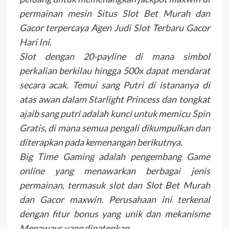
permainan mesin Situs Slot Bet Murah dan
Gacor terpercaya Agen Judi Slot Terbaru Gacor
Hari Ini.
Slot dengan 20-payline di mana simbol
perkalian berkilau hingga 500x dapat mendarat
secara acak. Temui sang Putri di istananya di
atas awan dalam Starlight Princess dan tongkat
ajaib sang putri adalah kunci untuk memicu Spin
Gratis, di mana semua pengali dikumpulkan dan
diterapkan pada kemenangan berikutnya.
Big Time Gaming adalah pengembang Game
online yang menawarkan berbagai jenis
permainan, termasuk slot dan Slot Bet Murah
dan Gacor maxwin. Perusahaan ini terkenal
dengan fitur bonus yang unik dan mekanisme
Megaways yang dipatenkan.