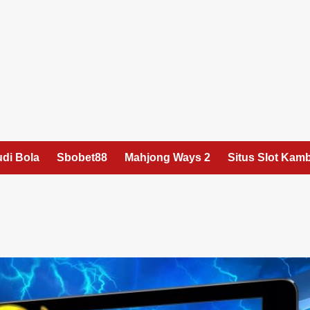
udi Bola
Sbobet88
Mahjong Ways 2
Situs Slot Kam