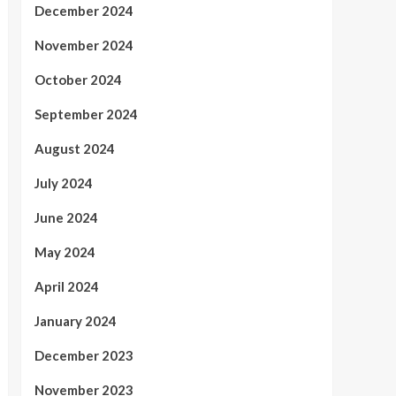
December 2024
November 2024
October 2024
September 2024
August 2024
July 2024
June 2024
May 2024
April 2024
January 2024
December 2023
November 2023