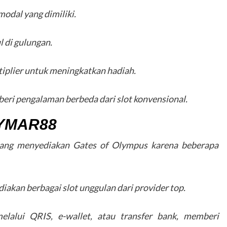
modal yang dimiliki.
 di gulungan.
iplier untuk meningkatkan hadiah.
ri pengalaman berbeda dari slot konvensional.
EYMAR88
ang menyediakan Gates of Olympus karena beberapa
kan berbagai slot unggulan dari provider top.
elalui QRIS, e-wallet, atau transfer bank, memberi