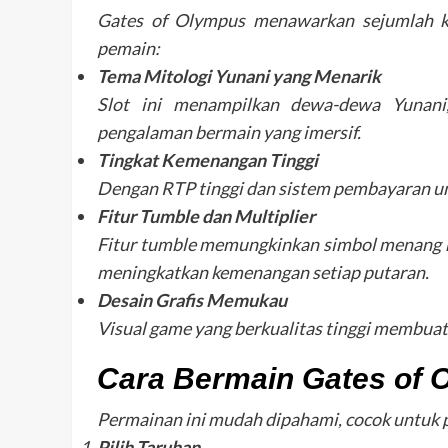
Gates of Olympus menawarkan sejumlah k
pemain:
Tema Mitologi Yunani yang Menarik
Slot ini menampilkan dewa-dewa Yunani,
pengalaman bermain yang imersif.
Tingkat Kemenangan Tinggi
Dengan RTP tinggi dan sistem pembayaran uni
Fitur Tumble dan Multiplier
Fitur tumble memungkinkan simbol menang hi
meningkatkan kemenangan setiap putaran.
Desain Grafis Memukau
Visual game yang berkualitas tinggi membuat
Cara Bermain Gates of 
Permainan ini mudah dipahami, cocok untuk
Pilih Taruhan