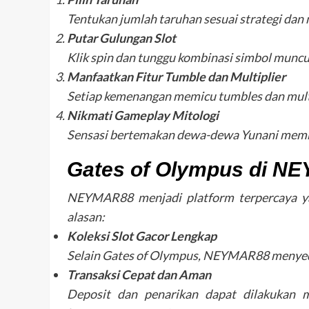
Tentukan jumlah taruhan sesuai strategi dan 
Putar Gulungan Slot
Klik spin dan tunggu kombinasi simbol muncul
Manfaatkan Fitur Tumble dan Multiplier
Setiap kemenangan memicu tumbles dan mult
Nikmati Gameplay Mitologi
Sensasi bertemakan dewa-dewa Yunani membe
Gates of Olympus di N
NEYMAR88 menjadi platform terpercaya y
alasan:
Koleksi Slot Gacor Lengkap
Selain Gates of Olympus, NEYMAR88 menyedia
Transaksi Cepat dan Aman
Deposit dan penarikan dapat dilakukan m