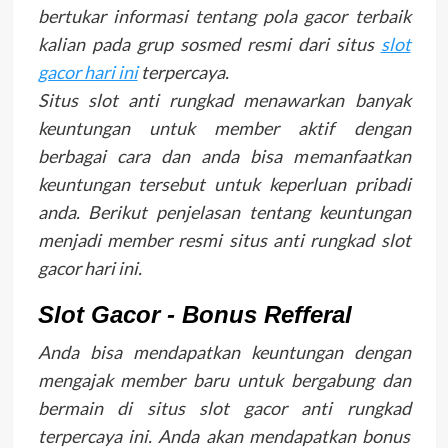
bertukar informasi tentang pola gacor terbaik
kalian pada grup sosmed resmi dari situs
slot
gacor hari ini
terpercaya.
Situs slot anti rungkad menawarkan banyak
keuntungan untuk member aktif dengan
berbagai cara dan anda bisa memanfaatkan
keuntungan tersebut untuk keperluan pribadi
anda. Berikut penjelasan tentang keuntungan
menjadi member resmi situs anti rungkad slot
gacor hari ini.
Slot Gacor - Bonus Refferal
Anda bisa mendapatkan keuntungan dengan
mengajak member baru untuk bergabung dan
bermain di situs slot gacor anti rungkad
terpercaya ini. Anda akan mendapatkan bonus