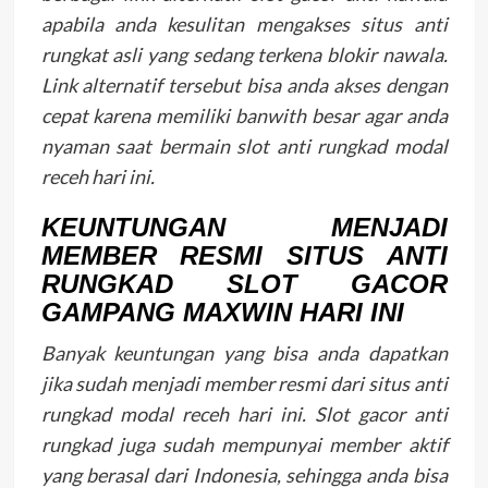
apabila anda kesulitan mengakses situs anti
rungkat asli yang sedang terkena blokir nawala.
Link alternatif tersebut bisa anda akses dengan
cepat karena memiliki banwith besar agar anda
nyaman saat bermain slot anti rungkad modal
receh hari ini.
KEUNTUNGAN MENJADI
MEMBER RESMI SITUS ANTI
RUNGKAD SLOT GACOR
GAMPANG MAXWIN HARI INI
Banyak keuntungan yang bisa anda dapatkan
jika sudah menjadi member resmi dari situs anti
rungkad modal receh hari ini. Slot gacor anti
rungkad juga sudah mempunyai member aktif
yang berasal dari Indonesia, sehingga anda bisa