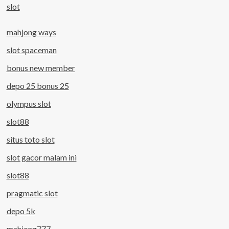
slot
mahjong ways
slot spaceman
bonus new member
depo 25 bonus 25
olympus slot
slot88
situs toto slot
slot gacor malam ini
slot88
pragmatic slot
depo 5k
mahjong777