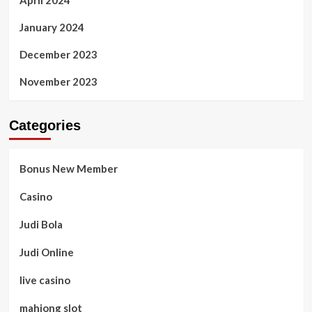
April 2024
January 2024
December 2023
November 2023
Categories
Bonus New Member
Casino
Judi Bola
Judi Online
live casino
mahjong slot