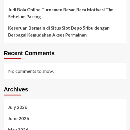
Judi Bola Online Turnamen Besar, Baca Motivasi Tim
Sebelum Pasang
Keseruan Bermain di Situs Slot Depo 5ribu dengan
Berbagai Kemudahan Akses Permainan
Recent Comments
No comments to show.
Archives
July 2026
June 2026
May 2026