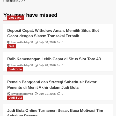
You may have missed
slot gacor
Deposit Cepat, Withdraw Aman: Memilih Situs Slot
Gacor dengan Sistem Transaksi Terbaik
lowcostholiday88
July 30, 2026
0
Slot
Raih Kemenangan Lebih Cepat di Situs Slot Toto 4D
lowcostholiday88
July 28, 2026
0
Judi Bola
Pemain Pengganti dan Strategi Substitusi: Faktor
Penentu di Menit Akhir dalam Judi Bola
lowcostholiday88
July 21, 2026
0
Judi Bola
Judi Bola Online Turnamen Besar, Baca Motivasi Tim
Sebelum Pasang