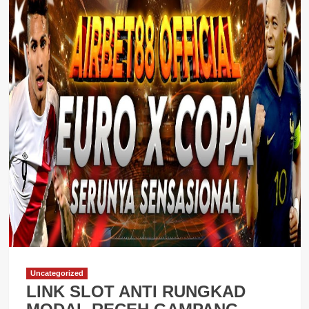
Uncategorized
LINK SLOT ANTI RUNGKAD