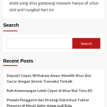
anda yang bisa gampang maxwin hanya di situs
slot anti rungkat hari ini.
Search
Search
Recent Posts
Deposit Cepat, Withdraw Aman: Memilih Situs Slot
Gacor dengan Sistem Transaksi Terbaik
Raih Kemenangan Lebih Cepat di Situs Slot Toto 4D
Pemain Pengganti dan Strategi Substitusi: Faktor
Penentu di Menit Akhir dalam Judi Bola