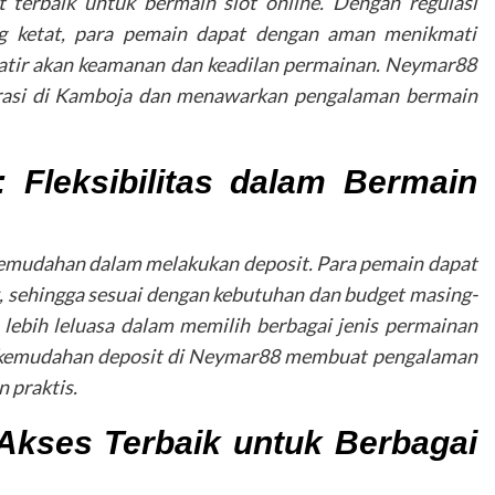
 terbaik untuk bermain slot online. Dengan regulasi
g ketat, para pemain dapat dengan aman menikmati
atir akan keamanan dan keadilan permainan. Neymar88
perasi di Kamboja dan menawarkan pengalaman bermain
 Fleksibilitas dalam Bermain
kemudahan dalam melakukan deposit. Para pemain dapat
, sehingga sesuai dengan kebutuhan dan budget masing-
 lebih leluasa dalam memilih berbagai jenis permainan
an kemudahan deposit di Neymar88 membuat pengalaman
 praktis.
 Akses Terbaik untuk Berbagai