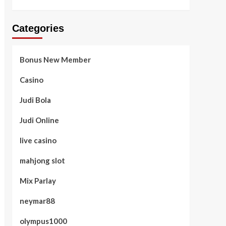
Categories
Bonus New Member
Casino
Judi Bola
Judi Online
live casino
mahjong slot
Mix Parlay
neymar88
olympus1000