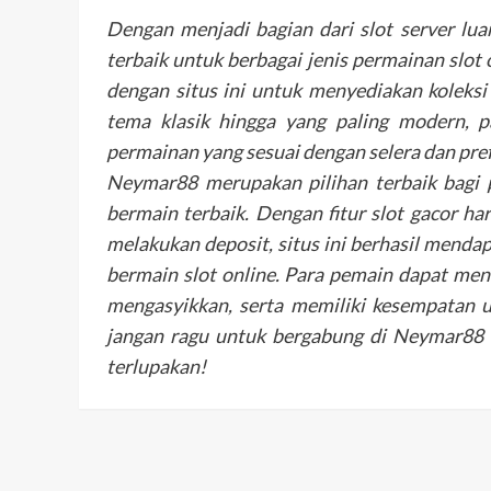
Dengan menjadi bagian dari slot server lua
terbaik untuk berbagai jenis permainan slot
dengan situs ini untuk menyediakan koleksi
tema klasik hingga yang paling modern,
permainan yang sesuai dengan selera dan pre
Neymar88 merupakan pilihan terbaik bagi 
bermain terbaik. Dengan fitur slot gacor ha
melakukan deposit, situs ini berhasil menda
bermain slot online. Para pemain dapat men
mengasyikkan, serta memiliki kesempatan u
jangan ragu untuk bergabung di Neymar88 
terlupakan!