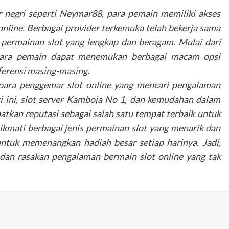
r negri seperti Neymar88, para pemain memiliki akses
 online. Berbagai provider terkemuka telah bekerja sama
 permainan slot yang lengkap dan beragam. Mulai dari
 para pemain dapat menemukan berbagai macam opsi
ferensi masing-masing.
para penggemar slot online yang mencari pengalaman
ri ini, slot server Kamboja No 1, dan kemudahan dalam
patkan reputasi sebagai salah satu tempat terbaik untuk
ikmati berbagai jenis permainan slot yang menarik dan
ntuk memenangkan hadiah besar setiap harinya. Jadi,
dan rasakan pengalaman bermain slot online yang tak