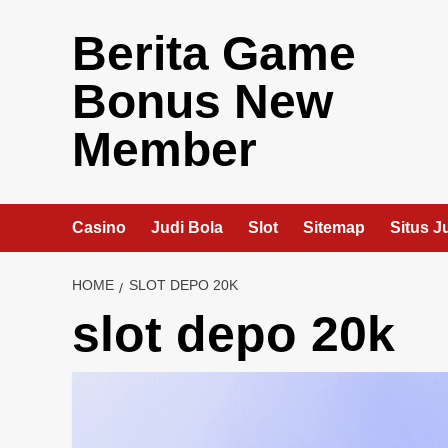
Skip
to
Berita Game
content
Bonus New
Member
Casino
Judi Bola
Slot
Sitemap
Situs J
HOME
SLOT DEPO 20K
slot depo 20k