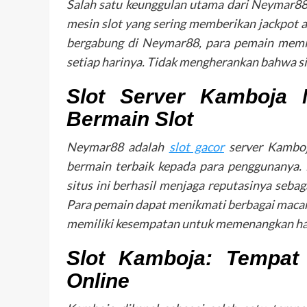
Salah satu keunggulan utama dari Neymar88 a
mesin slot yang sering memberikan jackpot
bergabung di Neymar88, para pemain memi
setiap harinya. Tidak mengherankan bahwa situ
Slot Server Kamboja N
Bermain Slot
Neymar88 adalah
slot gacor
server Kamboj
bermain terbaik kepada para penggunanya. 
situs ini berhasil menjaga reputasinya sebag
Para pemain dapat menikmati berbagai macam
memiliki kesempatan untuk memenangkan hadi
Slot Kamboja: Tempat 
Online