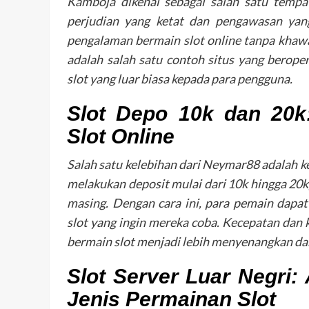
Kamboja dikenal sebagai salah satu tempat
perjudian yang ketat dan pengawasan yan
pengalaman bermain slot online tanpa khaw
adalah salah satu contoh situs yang bero
slot yang luar biasa kepada para pengguna.
Slot Depo 10k dan 20k:
Slot Online
Salah satu kelebihan dari Neymar88 adalah 
melakukan deposit mulai dari 10k hingga 20k
masing. Dengan cara ini, para pemain dapat
slot yang ingin mereka coba. Kecepatan d
bermain slot menjadi lebih menyenangkan dan
Slot Server Luar Negri:
Jenis Permainan Slot