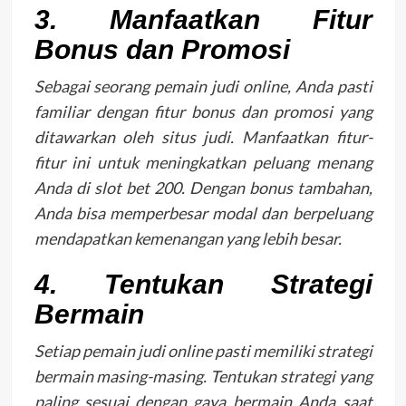
3. Manfaatkan Fitur
Bonus dan Promosi
Sebagai seorang pemain judi online, Anda pasti
familiar dengan fitur bonus dan promosi yang
ditawarkan oleh situs judi. Manfaatkan fitur-
fitur ini untuk meningkatkan peluang menang
Anda di slot bet 200. Dengan bonus tambahan,
Anda bisa memperbesar modal dan berpeluang
mendapatkan kemenangan yang lebih besar.
4. Tentukan Strategi
Bermain
Setiap pemain judi online pasti memiliki strategi
bermain masing-masing. Tentukan strategi yang
paling sesuai dengan gaya bermain Anda saat