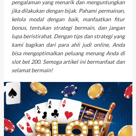
pengalaman yang menarik dan menguntungkan
jika dilakukan dengan bijak. Pahami permainan,
kelola modal dengan baik, manfaatkan fitur
bonus, tentukan strategi bermain, dan jangan
lupa beristirahat. Dengan tips dan strategi yang
kami bagikan dari para ahli judi online, Anda
bisa mengoptimalkan peluang menang Anda di
slot bet 200. Semoga artikel ini bermanfaat dan
selamat bermain!