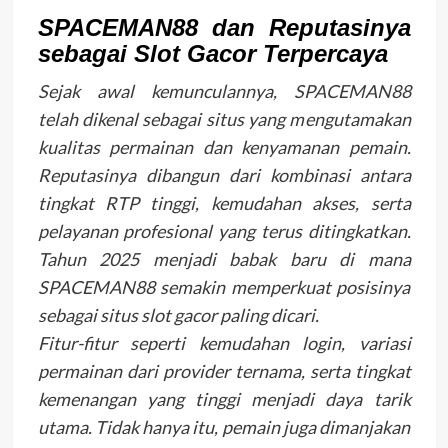
SPACEMAN88 dan Reputasinya
sebagai Slot Gacor Terpercaya
Sejak awal kemunculannya, SPACEMAN88
telah dikenal sebagai situs yang mengutamakan
kualitas permainan dan kenyamanan pemain.
Reputasinya dibangun dari kombinasi antara
tingkat RTP tinggi, kemudahan akses, serta
pelayanan profesional yang terus ditingkatkan.
Tahun 2025 menjadi babak baru di mana
SPACEMAN88 semakin memperkuat posisinya
sebagai situs slot gacor paling dicari.
Fitur-fitur seperti kemudahan login, variasi
permainan dari provider ternama, serta tingkat
kemenangan yang tinggi menjadi daya tarik
utama. Tidak hanya itu, pemain juga dimanjakan