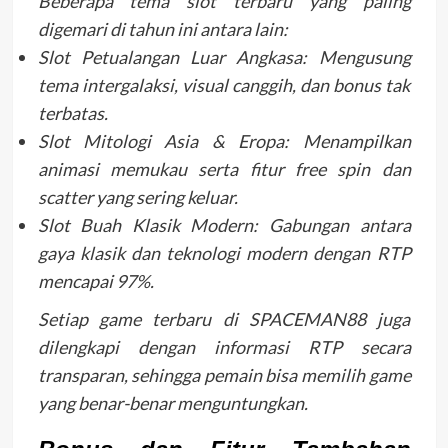
Beberapa tema slot terbaru yang paling
digemari di tahun ini antara lain:
Slot Petualangan Luar Angkasa: Mengusung
tema intergalaksi, visual canggih, dan bonus tak
terbatas.
Slot Mitologi Asia & Eropa: Menampilkan
animasi memukau serta fitur free spin dan
scatter yang sering keluar.
Slot Buah Klasik Modern: Gabungan antara
gaya klasik dan teknologi modern dengan RTP
mencapai 97%.
Setiap game terbaru di SPACEMAN88 juga
dilengkapi dengan informasi RTP secara
transparan, sehingga pemain bisa memilih game
yang benar-benar menguntungkan.