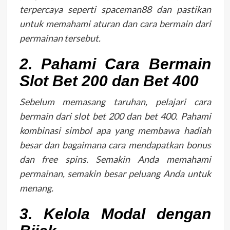
terpercaya seperti spaceman88 dan pastikan
untuk memahami aturan dan cara bermain dari
permainan tersebut.
2. Pahami Cara Bermain
Slot Bet 200 dan Bet 400
Sebelum memasang taruhan, pelajari cara
bermain dari slot bet 200 dan bet 400. Pahami
kombinasi simbol apa yang membawa hadiah
besar dan bagaimana cara mendapatkan bonus
dan free spins. Semakin Anda memahami
permainan, semakin besar peluang Anda untuk
menang.
3. Kelola Modal dengan