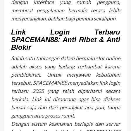
dengan interface yang ramah pengguna,
membuat pengalaman bermain terasa lebih
menyenangkan, bahkan bagi pemula sekalipun.
Link Login Terbaru
SPACEMAN88: Anti Ribet & Anti
Blokir
Salah satu tantangan dalam bermain slot online
adalah akses yang kadang terhambat karena
pemblokiran. Untuk menjawab kebutuhan
tersebut, SPACEMAN88 menyediakan link login
terbaru 2025 yang telah diperbarui secara
berkala. Link ini dirancang agar bisa diakses
kapan saja dan dari perangkat apa pun, tanpa
gangguan atau proses rumit.
Dengan sistem keamanan berlapis dan server