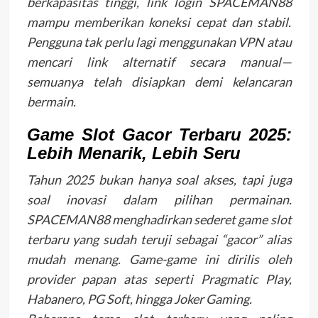
berkapasitas tinggi, link login SPACEMAN88
mampu memberikan koneksi cepat dan stabil.
Pengguna tak perlu lagi menggunakan VPN atau
mencari link alternatif secara manual—
semuanya telah disiapkan demi kelancaran
bermain.
Game Slot Gacor Terbaru 2025:
Lebih Menarik, Lebih Seru
Tahun 2025 bukan hanya soal akses, tapi juga
soal inovasi dalam pilihan permainan.
SPACEMAN88 menghadirkan sederet game slot
terbaru yang sudah teruji sebagai “gacor” alias
mudah menang. Game-game ini dirilis oleh
provider papan atas seperti Pragmatic Play,
Habanero, PG Soft, hingga Joker Gaming.