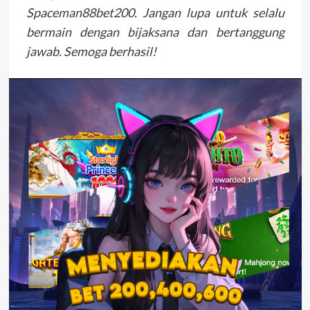
Spaceman88bet200. Jangan lupa untuk selalu
bermain dengan bijaksana dan bertanggung
jawab. Semoga berhasil!