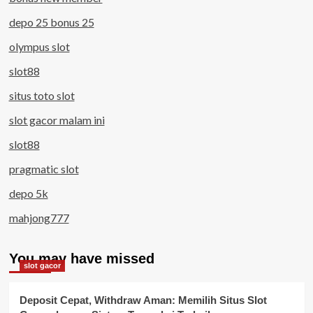
depo 25 bonus 25
olympus slot
slot88
situs toto slot
slot gacor malam ini
slot88
pragmatic slot
depo 5k
mahjong777
You may have missed
slot gacor
Deposit Cepat, Withdraw Aman: Memilih Situs Slot