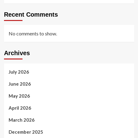
Recent Comments
No comments to show.
Archives
July 2026
June 2026
May 2026
April 2026
March 2026
December 2025