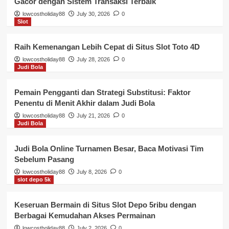
Gacor dengan Sistem Transaksi Terbaik
lowcostholiday88
July 30, 2026
0
Slot
Raih Kemenangan Lebih Cepat di Situs Slot Toto 4D
lowcostholiday88
July 28, 2026
0
Judi Bola
Pemain Pengganti dan Strategi Substitusi: Faktor
Penentu di Menit Akhir dalam Judi Bola
lowcostholiday88
July 21, 2026
0
Judi Bola
Judi Bola Online Turnamen Besar, Baca Motivasi Tim
Sebelum Pasang
lowcostholiday88
July 8, 2026
0
slot depo 5k
Keseruan Bermain di Situs Slot Depo 5ribu dengan
Berbagai Kemudahan Akses Permainan
lowcostholiday88
July 2, 2026
0