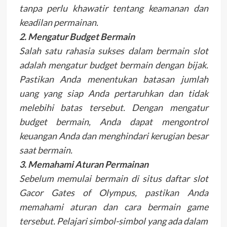
tanpa perlu khawatir tentang keamanan dan
keadilan permainan.
2. Mengatur Budget Bermain
Salah satu rahasia sukses dalam bermain slot
adalah mengatur budget bermain dengan bijak.
Pastikan Anda menentukan batasan jumlah
uang yang siap Anda pertaruhkan dan tidak
melebihi batas tersebut. Dengan mengatur
budget bermain, Anda dapat mengontrol
keuangan Anda dan menghindari kerugian besar
saat bermain.
3. Memahami Aturan Permainan
Sebelum memulai bermain di situs daftar slot
Gacor Gates of Olympus, pastikan Anda
memahami aturan dan cara bermain game
tersebut. Pelajari simbol-simbol yang ada dalam