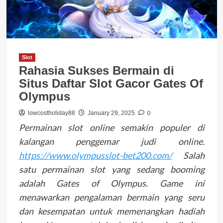
Slot
Rahasia Sukses Bermain di
Situs Daftar Slot Gacor Gates Of
Olympus
0
lowcostholiday88
January 29, 2025
Permainan slot online semakin populer di
kalangan penggemar judi online.
https://www.olympusslot-bet200.com/
Salah
satu permainan slot yang sedang booming
adalah Gates of Olympus. Game ini
menawarkan pengalaman bermain yang seru
dan kesempatan untuk memenangkan hadiah