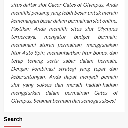
situs daftar slot Gacor Gates of Olympus, Anda
memiliki peluang yang lebih besar untuk meraih
kemenangan besar dalam permainan slot online.
Pastikan Anda memilih situs slot Olympus
terpercaya, mengatur budget bermain,
memahami aturan permainan, menggunakan
fitur Auto Spin, memanfaatkan fitur bonus, dan
tetap tenang serta sabar dalam bermain.
Dengan kombinasi strategi yang tepat dan
keberuntungan, Anda dapat menjadi pemain
slot yang sukses dan meraih hadiah-hadiah
menggiurkan dalam permainan Gates of
Olympus. Selamat bermain dan semoga sukses!
Search