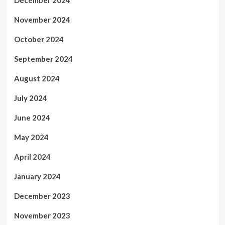
December 2024
November 2024
October 2024
September 2024
August 2024
July 2024
June 2024
May 2024
April 2024
January 2024
December 2023
November 2023