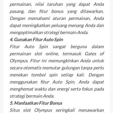
permainan, nilai taruhan yang dapat Anda
pasang, dan fitur bonus yang ditawarkan.
Dengan memahami aturan permainan, Anda
dapat meningkatkan peluang menang Anda dan
mengoptimalkan strategi bermain Anda.
4. Gunakan Fitur Auto Spin
Fitur Auto Spin sangat berguna dalam
permainan slot online, termasuk Gates of
Olympus. Fitur ini memungkinkan Anda untuk
secara otomatis memutar gulungan tanpa perlu
menekan tombol spin setiap kali. Dengan
menggunakan fitur Auto Spin, Anda dapat
menghemat waktu dan energi serta fokus pada
strategi bermain Anda.
5. Manfaatkan Fitur Bonus
Situs slot Olympus seringkali menawarkan