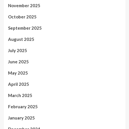
November 2025
October 2025
September 2025
August 2025
July 2025
June 2025
May 2025
April 2025
March 2025
February 2025
January 2025