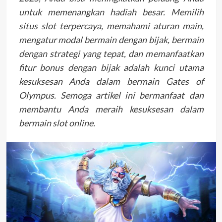
untuk memenangkan hadiah besar. Memilih
situs slot terpercaya, memahami aturan main,
mengatur modal bermain dengan bijak, bermain
dengan strategi yang tepat, dan memanfaatkan
fitur bonus dengan bijak adalah kunci utama
kesuksesan Anda dalam bermain Gates of
Olympus. Semoga artikel ini bermanfaat dan
membantu Anda meraih kesuksesan dalam
bermain slot online.