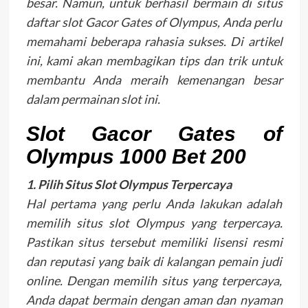
besar. Namun, untuk berhasil bermain di situs
daftar slot Gacor Gates of Olympus, Anda perlu
memahami beberapa rahasia sukses. Di artikel
ini, kami akan membagikan tips dan trik untuk
membantu Anda meraih kemenangan besar
dalam permainan slot ini.
Slot Gacor Gates of
Olympus 1000 Bet 200
1. Pilih Situs Slot Olympus Terpercaya
Hal pertama yang perlu Anda lakukan adalah
memilih situs slot Olympus yang terpercaya.
Pastikan situs tersebut memiliki lisensi resmi
dan reputasi yang baik di kalangan pemain judi
online. Dengan memilih situs yang terpercaya,
Anda dapat bermain dengan aman dan nyaman