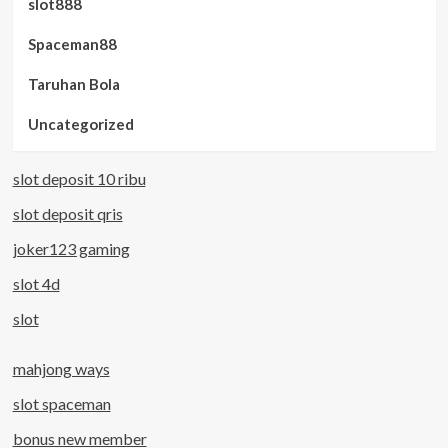
slot888
Spaceman88
Taruhan Bola
Uncategorized
slot deposit 10 ribu
slot deposit qris
joker123 gaming
slot 4d
slot
mahjong ways
slot spaceman
bonus new member