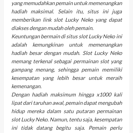
yang memudahkan pemain untuk memenangkan
hadiah maksimal. Selain itu, situs ini juga
memberikan link slot Lucky Neko yang dapat
diakses dengan mudah oleh pemain.
Keuntungan bermain di situs slot Lucky Neko ini
adalah kemungkinan untuk memenangkan
hadiah besar dengan mudah. Slot Lucky Neko
memang terkenal sebagai permainan slot yang
gampang menang, sehingga pemain memiliki
kesempatan yang lebih besar untuk meraih
kemenangan.
Dengan hadiah maksimum hingga x1000 kali
lipat dari taruhan awal, pemain dapat mengubah
hidup mereka dalam satu putaran permainan
slot Lucky Neko. Namun, tentu saja, kesempatan
ini tidak datang begitu saja. Pemain perlu