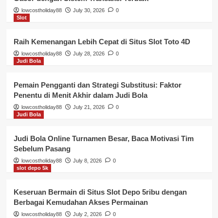
lowcostholiday88
July 30, 2026
0
Slot
Raih Kemenangan Lebih Cepat di Situs Slot Toto 4D
lowcostholiday88
July 28, 2026
0
Judi Bola
Pemain Pengganti dan Strategi Substitusi: Faktor
Penentu di Menit Akhir dalam Judi Bola
lowcostholiday88
July 21, 2026
0
Judi Bola
Judi Bola Online Turnamen Besar, Baca Motivasi Tim
Sebelum Pasang
lowcostholiday88
July 8, 2026
0
slot depo 5k
Keseruan Bermain di Situs Slot Depo 5ribu dengan
Berbagai Kemudahan Akses Permainan
lowcostholiday88
July 2, 2026
0