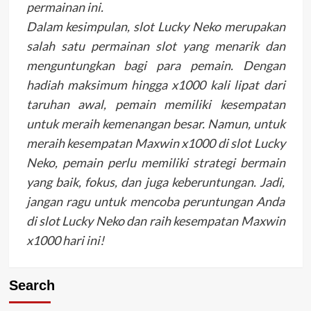
permainan ini.
Dalam kesimpulan, slot Lucky Neko merupakan
salah satu permainan slot yang menarik dan
menguntungkan bagi para pemain. Dengan
hadiah maksimum hingga x1000 kali lipat dari
taruhan awal, pemain memiliki kesempatan
untuk meraih kemenangan besar. Namun, untuk
meraih kesempatan Maxwin x1000 di slot Lucky
Neko, pemain perlu memiliki strategi bermain
yang baik, fokus, dan juga keberuntungan. Jadi,
jangan ragu untuk mencoba peruntungan Anda
di slot Lucky Neko dan raih kesempatan Maxwin
x1000 hari ini!
Search