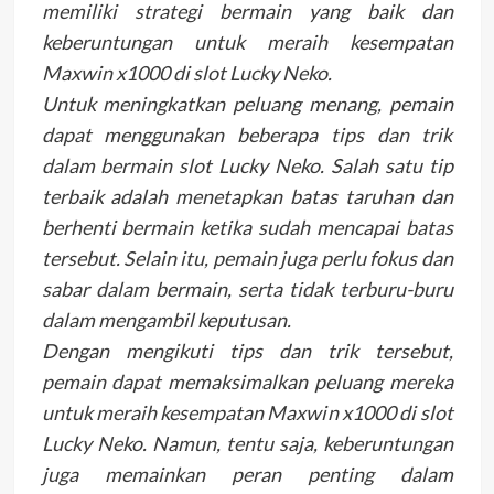
memiliki strategi bermain yang baik dan
keberuntungan untuk meraih kesempatan
Maxwin x1000 di slot Lucky Neko.
Untuk meningkatkan peluang menang, pemain
dapat menggunakan beberapa tips dan trik
dalam bermain slot Lucky Neko. Salah satu tip
terbaik adalah menetapkan batas taruhan dan
berhenti bermain ketika sudah mencapai batas
tersebut. Selain itu, pemain juga perlu fokus dan
sabar dalam bermain, serta tidak terburu-buru
dalam mengambil keputusan.
Dengan mengikuti tips dan trik tersebut,
pemain dapat memaksimalkan peluang mereka
untuk meraih kesempatan Maxwin x1000 di slot
Lucky Neko. Namun, tentu saja, keberuntungan
juga memainkan peran penting dalam