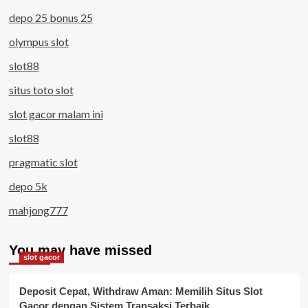
depo 25 bonus 25
olympus slot
slot88
situs toto slot
slot gacor malam ini
slot88
pragmatic slot
depo 5k
mahjong777
You may have missed
slot gacor
Deposit Cepat, Withdraw Aman: Memilih Situs Slot
Gacor dengan Sistem Transaksi Terbaik