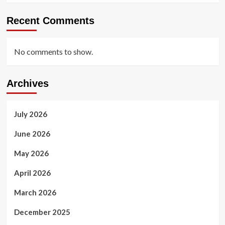
Recent Comments
No comments to show.
Archives
July 2026
June 2026
May 2026
April 2026
March 2026
December 2025