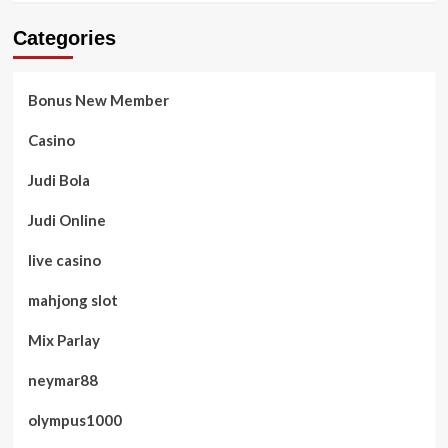
Categories
Bonus New Member
Casino
Judi Bola
Judi Online
live casino
mahjong slot
Mix Parlay
neymar88
olympus1000