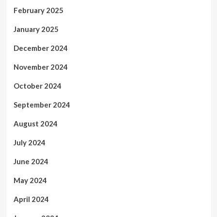
February 2025
January 2025
December 2024
November 2024
October 2024
September 2024
August 2024
July 2024
June 2024
May 2024
April 2024