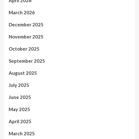
April 2026
March 2026
December 2025
November 2025
October 2025
September 2025
August 2025
July 2025
June 2025
May 2025
April 2025
March 2025