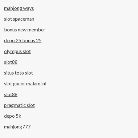
mahjong ways
slot spaceman
bonus new member
depo 25 bonus 25
olympus slot
slot88
situs toto slot
slot gacor malam ini
slot88
pragmatic slot
depo 5k
mahjong777