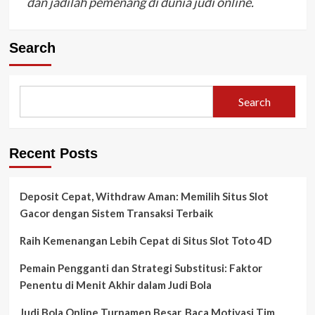
dan jadilah pemenang di dunia judi online.
Search
Search
Recent Posts
Deposit Cepat, Withdraw Aman: Memilih Situs Slot
Gacor dengan Sistem Transaksi Terbaik
Raih Kemenangan Lebih Cepat di Situs Slot Toto 4D
Pemain Pengganti dan Strategi Substitusi: Faktor
Penentu di Menit Akhir dalam Judi Bola
Judi Bola Online Turnamen Besar, Baca Motivasi Tim