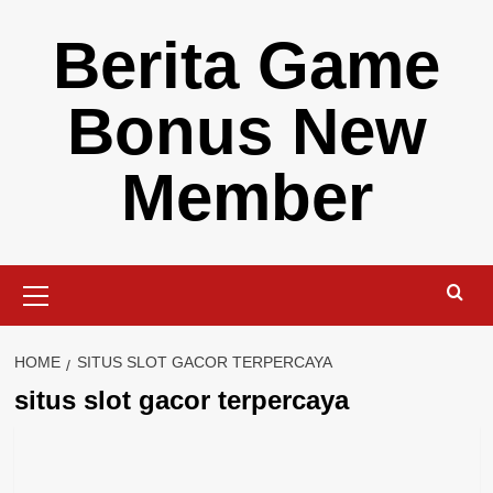
Skip
Berita Game
to
content
Bonus New
Member
Primary
Menu
HOME
SITUS SLOT GACOR TERPERCAYA
situs slot gacor terpercaya