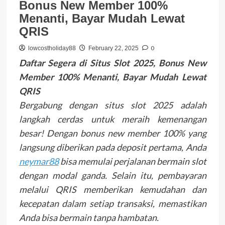
Bonus New Member 100%
Menanti, Bayar Mudah Lewat
QRIS
0
lowcostholiday88
February 22, 2025
Daftar Segera di Situs Slot 2025, Bonus New
Member 100% Menanti, Bayar Mudah Lewat
QRIS
Bergabung dengan situs slot 2025 adalah
langkah cerdas untuk meraih kemenangan
besar! Dengan bonus new member 100% yang
langsung diberikan pada deposit pertama, Anda
neymar88
bisa memulai perjalanan bermain slot
dengan modal ganda. Selain itu, pembayaran
melalui QRIS memberikan kemudahan dan
kecepatan dalam setiap transaksi, memastikan
Anda bisa bermain tanpa hambatan.