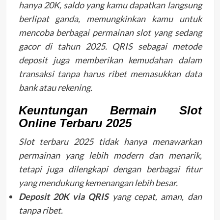
hanya 20K, saldo yang kamu dapatkan langsung
berlipat ganda, memungkinkan kamu untuk
mencoba berbagai permainan slot yang sedang
gacor di tahun 2025. QRIS sebagai metode
deposit juga memberikan kemudahan dalam
transaksi tanpa harus ribet memasukkan data
bank atau rekening.
Keuntungan Bermain Slot
Online Terbaru 2025
Slot terbaru 2025 tidak hanya menawarkan
permainan yang lebih modern dan menarik,
tetapi juga dilengkapi dengan berbagai fitur
yang mendukung kemenangan lebih besar.
Deposit 20K via QRIS
yang cepat, aman, dan
tanpa ribet.