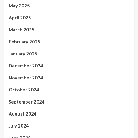
May 2025
April 2025
March 2025
February 2025
January 2025
December 2024
November 2024
October 2024
September 2024
August 2024
July 2024
June 2024