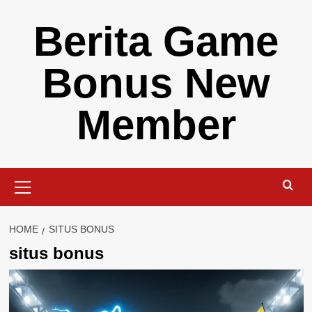
Skip
Berita Game
to
content
Bonus New
Member
Primary
Menu
HOME
SITUS BONUS
situs bonus