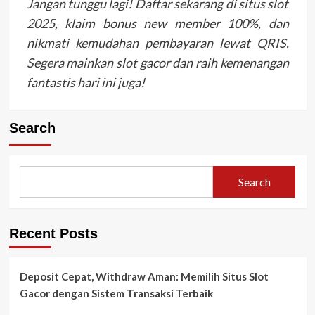
Jangan tunggu lagi! Daftar sekarang di situs slot
2025, klaim bonus new member 100%, dan
nikmati kemudahan pembayaran lewat QRIS.
Segera mainkan slot gacor dan raih kemenangan
fantastis hari ini juga!
Search
Search
Recent Posts
Deposit Cepat, Withdraw Aman: Memilih Situs Slot
Gacor dengan Sistem Transaksi Terbaik