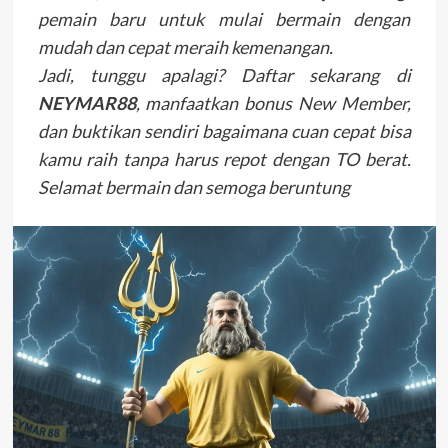
pemain baru untuk mulai bermain dengan
mudah dan cepat meraih kemenangan.
Jadi, tunggu apalagi? Daftar sekarang di
NEYMAR88
, manfaatkan bonus New Member,
dan buktikan sendiri bagaimana cuan cepat bisa
kamu raih tanpa harus repot dengan TO berat.
Selamat bermain dan semoga beruntung