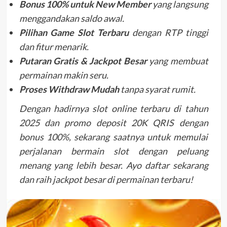
Bonus 100% untuk New Member
yang langsung
menggandakan saldo awal.
Pilihan Game Slot Terbaru
dengan RTP tinggi
dan fitur menarik.
Putaran Gratis & Jackpot Besar
yang membuat
permainan makin seru.
Proses Withdraw Mudah
tanpa syarat rumit.
Dengan hadirnya slot online terbaru di tahun
2025 dan promo deposit 20K QRIS dengan
bonus 100%, sekarang saatnya untuk memulai
perjalanan bermain slot dengan peluang
menang yang lebih besar. Ayo daftar sekarang
dan raih jackpot besar di permainan terbaru!