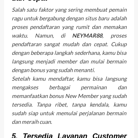
Salah satu faktor yang sering membuat pemain
ragu untuk bergabung dengan situs baru adalah
proses pendaftaran yang rumit dan memakan
waktu. Namun, di
NEYMAR88
, proses
pendaftaran sangat mudah dan cepat. Cukup
dengan beberapa langkah sederhana, kamu bisa
langsung menjadi member dan mulai bermain
dengan bonus yang sudah menanti.
Setelah kamu mendaftar, kamu bisa langsung
mengakses berbagai permainan dan
memanfaatkan bonus New Member yang sudah
tersedia. Tanpa ribet, tanpa kendala, kamu
sudah siap untuk memulai perjalanan bermain
dan meraih cuan.
5.
Tersedia Layanan Customer