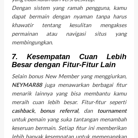
Dengan sistem yang ramah pengguna, kamu
dapat bermain dengan nyaman tanpa harus
khawatir tentang kesulitan mengakses
permainan atau navigasi situs yang
membingungkan.
7.
Kesempatan Cuan Lebih
Besar dengan Fitur-Fitur Lain
Selain bonus New Member yang menggiurkan,
NEYMAR88
juga menawarkan berbagai fitur
menarik lainnya yang bisa membantu kamu
meraih cuan lebih besar. Fitur-fitur seperti
cashback
,
bonus referral
, dan
tournament
untuk pemain yang suka tantangan menambah
keseruan bermain. Setiap fitur ini memberikan
lebih banyak kesempatan untuk memenangkan