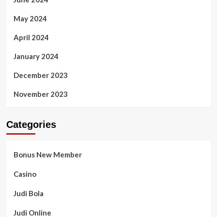
May 2024
April 2024
January 2024
December 2023
November 2023
Categories
Bonus New Member
Casino
Judi Bola
Judi Online