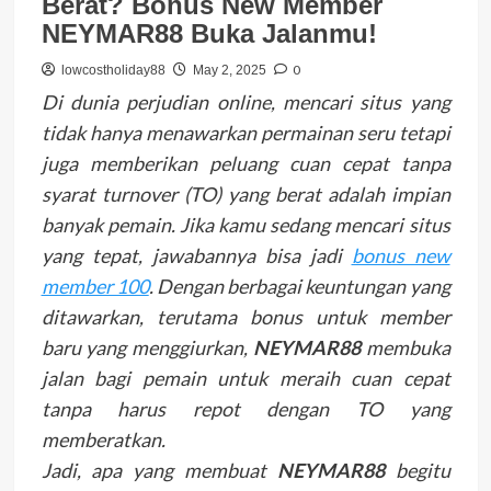
Berat? Bonus New Member
NEYMAR88 Buka Jalanmu!
0
lowcostholiday88
May 2, 2025
Di dunia perjudian online, mencari situs yang
tidak hanya menawarkan permainan seru tetapi
juga memberikan peluang cuan cepat tanpa
syarat turnover (TO) yang berat adalah impian
banyak pemain. Jika kamu sedang mencari situs
yang tepat, jawabannya bisa jadi
bonus new
member 100
. Dengan berbagai keuntungan yang
ditawarkan, terutama bonus untuk member
baru yang menggiurkan,
NEYMAR88
membuka
jalan bagi pemain untuk meraih cuan cepat
tanpa harus repot dengan TO yang
memberatkan.
Jadi, apa yang membuat
NEYMAR88
begitu