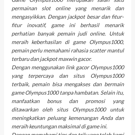
permainan slot online yang menarik dan
mengasyikkan. Dengan jackpot besar dan fitur-
fitur inovatif, game ini berhasil menarik
perhatian banyak pemain judi online. Untuk
meraih keberhasilan di game Olympus1000,
pemain perlu memahami rahasia scatter mantul
terbaru dan jackpot maxwin gacor.
Dengan menggunakan link gacor Olympus1000
yang terpercaya dan situs Olympus1000
terbaik, pemain bisa mengakses dan bermain
game Olympus1000 tanpa hambatan. Selain itu,
manfaatkan bonus dan promosi yang
ditawarkan oleh situs Olympus1000 untuk
meningkatkan peluang kemenangan Anda dan
meraih keuntungan maksimal di game ini.
Dengan memahami tips dan trik yang telah kami