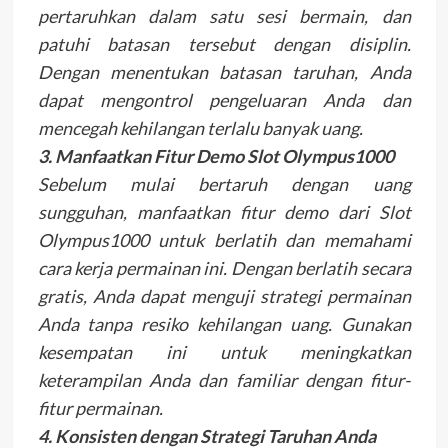
pertaruhkan dalam satu sesi bermain, dan
patuhi batasan tersebut dengan disiplin.
Dengan menentukan batasan taruhan, Anda
dapat mengontrol pengeluaran Anda dan
mencegah kehilangan terlalu banyak uang.
3. Manfaatkan Fitur Demo Slot Olympus1000
Sebelum mulai bertaruh dengan uang
sungguhan, manfaatkan fitur demo dari Slot
Olympus1000 untuk berlatih dan memahami
cara kerja permainan ini. Dengan berlatih secara
gratis, Anda dapat menguji strategi permainan
Anda tanpa resiko kehilangan uang. Gunakan
kesempatan ini untuk meningkatkan
keterampilan Anda dan familiar dengan fitur-
fitur permainan.
4. Konsisten dengan Strategi Taruhan Anda