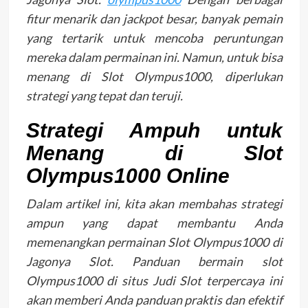
fitur menarik dan jackpot besar, banyak pemain
yang tertarik untuk mencoba peruntungan
mereka dalam permainan ini. Namun, untuk bisa
menang di Slot Olympus1000, diperlukan
strategi yang tepat dan teruji.
Strategi Ampuh untuk
Menang di Slot
Olympus1000 Online
Dalam artikel ini, kita akan membahas strategi
ampun yang dapat membantu Anda
memenangkan permainan Slot Olympus1000 di
Jagonya Slot. Panduan bermain slot
Olympus1000 di situs Judi Slot terpercaya ini
akan memberi Anda panduan praktis dan efektif