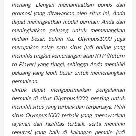
menang. Dengan memanfaatkan bonus dan
promosi yang ditawarkan oleh situs ini, Anda
dapat meningkatkan modal bermain Anda dan
meningkatkan peluang untuk memenangkan
hadiah besar. Selain itu, Olympus1000 juga
merupakan salah satu situs judi online yang
memiliki tingkat kemenangan atau RTP (Return
to Player) yang tinggi, sehingga Anda memiliki
peluang yang lebih besar untuk memenangkan
permainan.
Untuk dapat mengoptimalkan pengalaman
bermain di situs Olympus1000, penting untuk
memilih situs yang terbaik dan terpercaya. Pilih
situs Olympus1000 terbaik yang menawarkan
layanan dan fasilitas terbaik, serta memiliki
reputasi yang baik di kalangan pemain judi