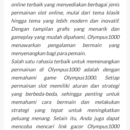
online terbaik yang menyediakan berbagai jenis
permainan slot online, mulai dari tema klasik
hingga tema yang lebih modern dan inovatif.
Dengan tampilan grafis yang menarik dan
gameplay yang mudah dipahami, Olympus1000
menawarkan pengalaman bermain yang
menyenangkan bagi para pemain.
Salah satu rahasia terbaik untuk memenangkan
permainan di Olympus1000 adalah dengan
memahami game Olympus1000. Setiap
permainan slot memiliki aturan dan strategi
yang berbeda-beda, sehingga penting untuk
memahami cara bermain dan melakukan
strategi yang tepat untuk meningkatkan
peluang menang. Selain itu, Anda juga dapat
mencoba mencari link gacor Olympus1000