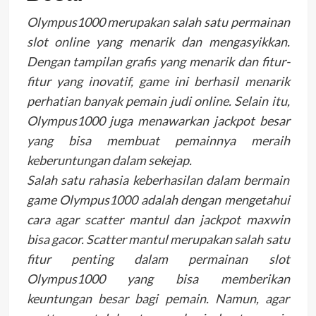
Olympus1000 merupakan salah satu permainan
slot online yang menarik dan mengasyikkan.
Dengan tampilan grafis yang menarik dan fitur-
fitur yang inovatif, game ini berhasil menarik
perhatian banyak pemain judi online. Selain itu,
Olympus1000 juga menawarkan jackpot besar
yang bisa membuat pemainnya meraih
keberuntungan dalam sekejap.
Salah satu rahasia keberhasilan dalam bermain
game Olympus1000 adalah dengan mengetahui
cara agar scatter mantul dan jackpot maxwin
bisa gacor. Scatter mantul merupakan salah satu
fitur penting dalam permainan slot
Olympus1000 yang bisa memberikan
keuntungan besar bagi pemain. Namun, agar