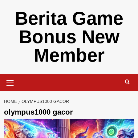
Skip
Berita Game
to
content
Bonus New
Member
Primary
Menu
HOME
OLYMPUS1000 GACOR
olympus1000 gacor