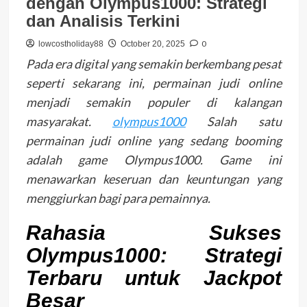
dengan Olympus1000: Strategi
dan Analisis Terkini
0
lowcostholiday88
October 20, 2025
Pada era digital yang semakin berkembang pesat
seperti sekarang ini, permainan judi online
menjadi semakin populer di kalangan
masyarakat.
olympus1000
Salah satu
permainan judi online yang sedang booming
adalah game Olympus1000. Game ini
menawarkan keseruan dan keuntungan yang
menggiurkan bagi para pemainnya.
Rahasia Sukses
Olympus1000: Strategi
Terbaru untuk Jackpot
Besar