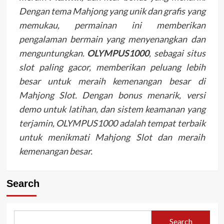
Dengan tema Mahjong yang unik dan grafis yang
memukau, permainan ini memberikan
pengalaman bermain yang menyenangkan dan
menguntungkan.
OLYMPUS1000
, sebagai situs
slot paling gacor, memberikan peluang lebih
besar untuk meraih kemenangan besar di
Mahjong Slot. Dengan bonus menarik, versi
demo untuk latihan, dan sistem keamanan yang
terjamin, OLYMPUS1000 adalah tempat terbaik
untuk menikmati Mahjong Slot dan meraih
kemenangan besar.
Search
Search