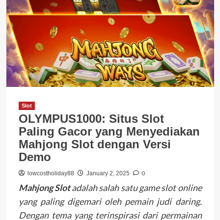
Slot
OLYMPUS1000: Situs Slot
Paling Gacor yang Menyediakan
Mahjong Slot dengan Versi
Demo
0
lowcostholiday88
January 2, 2025
Mahjong Slot
adalah salah satu game slot online
yang paling digemari oleh pemain judi daring.
Dengan tema yang terinspirasi dari permainan