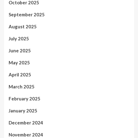
October 2025
September 2025
August 2025
July 2025
June 2025
May 2025
April 2025
March 2025
February 2025
January 2025
December 2024
November 2024