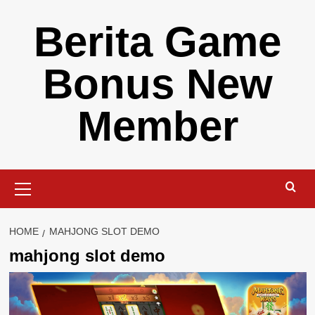
Skip
Berita Game
to
content
Bonus New
Member
Primary
Menu
HOME
MAHJONG SLOT DEMO
mahjong slot demo