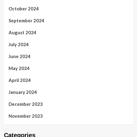
October 2024
September 2024
August 2024
July 2024
June 2024
May 2024
April 2024
January 2024
December 2023
November 2023
Categories