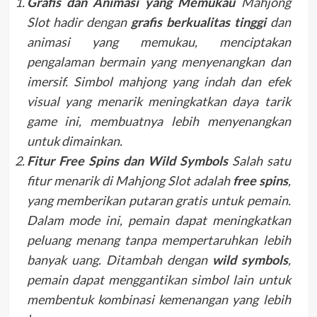
Grafis dan Animasi yang Memukau
Mahjong
Slot hadir dengan
grafis berkualitas tinggi
dan
animasi yang memukau, menciptakan
pengalaman bermain yang menyenangkan dan
imersif. Simbol mahjong yang indah dan efek
visual yang menarik meningkatkan daya tarik
game ini, membuatnya lebih menyenangkan
untuk dimainkan.
Fitur Free Spins dan Wild Symbols
Salah satu
fitur menarik di Mahjong Slot adalah
free spins
,
yang memberikan putaran gratis untuk pemain.
Dalam mode ini, pemain dapat meningkatkan
peluang menang tanpa mempertaruhkan lebih
banyak uang. Ditambah dengan
wild symbols
,
pemain dapat menggantikan simbol lain untuk
membentuk kombinasi kemenangan yang lebih