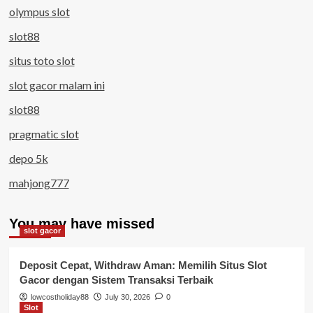
olympus slot
slot88
situs toto slot
slot gacor malam ini
slot88
pragmatic slot
depo 5k
mahjong777
You may have missed
slot gacor
Deposit Cepat, Withdraw Aman: Memilih Situs Slot
Gacor dengan Sistem Transaksi Terbaik
lowcostholiday88
July 30, 2026
0
Slot