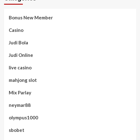
Bonus New Member
Casino
Judi Bola
Judi Online
live casino
mahjong slot
Mix Parlay
neymar88
olympus1000
sbobet