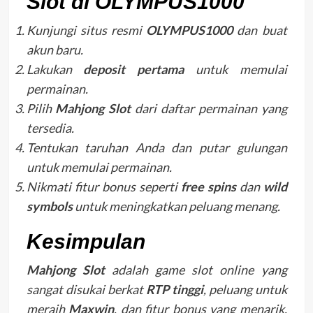
Slot di OLYMPUS1000
Kunjungi situs resmi
OLYMPUS1000
dan buat
akun baru.
Lakukan
deposit pertama
untuk memulai
permainan.
Pilih
Mahjong Slot
dari daftar permainan yang
tersedia.
Tentukan taruhan Anda dan putar gulungan
untuk memulai permainan.
Nikmati fitur bonus seperti
free spins
dan
wild
symbols
untuk meningkatkan peluang menang.
Kesimpulan
Mahjong Slot
adalah game slot online yang
sangat disukai berkat
RTP tinggi
, peluang untuk
meraih
Maxwin
, dan fitur bonus yang menarik.