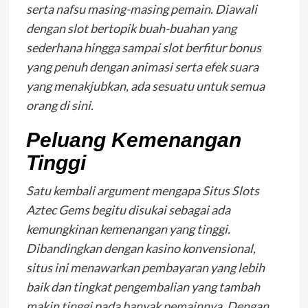
serta nafsu masing-masing pemain. Diawali
dengan slot bertopik buah-buahan yang
sederhana hingga sampai slot berfitur bonus
yang penuh dengan animasi serta efek suara
yang menakjubkan, ada sesuatu untuk semua
orang di sini.
Peluang Kemenangan
Tinggi
Satu kembali argument mengapa Situs Slots
Aztec Gems begitu disukai sebagai ada
kemungkinan kemenangan yang tinggi.
Dibandingkan dengan kasino konvensional,
situs ini menawarkan pembayaran yang lebih
baik dan tingkat pengembalian yang tambah
makin tinggi pada banyak pemainnya. Dengan