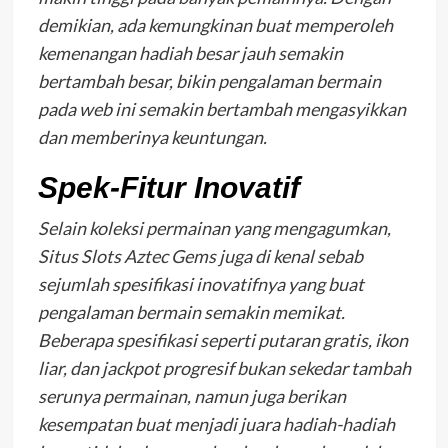
demikian, ada kemungkinan buat memperoleh
kemenangan hadiah besar jauh semakin
bertambah besar, bikin pengalaman bermain
pada web ini semakin bertambah mengasyikkan
dan memberinya keuntungan.
Spek-Fitur Inovatif
Selain koleksi permainan yang mengagumkan,
Situs Slots Aztec Gems juga di kenal sebab
sejumlah spesifikasi inovatifnya yang buat
pengalaman bermain semakin memikat.
Beberapa spesifikasi seperti putaran gratis, ikon
liar, dan jackpot progresif bukan sekedar tambah
serunya permainan, namun juga berikan
kesempatan buat menjadi juara hadiah-hadiah