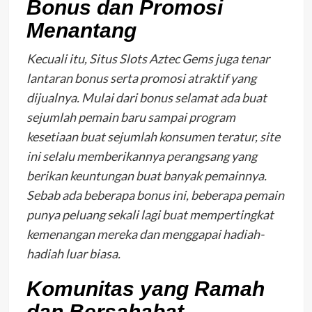
Bonus dan Promosi
Menantang
Kecuali itu, Situs Slots Aztec Gems juga tenar
lantaran bonus serta promosi atraktif yang
dijualnya. Mulai dari bonus selamat ada buat
sejumlah pemain baru sampai program
kesetiaan buat sejumlah konsumen teratur, site
ini selalu memberikannya perangsang yang
berikan keuntungan buat banyak pemainnya.
Sebab ada beberapa bonus ini, beberapa pemain
punya peluang sekali lagi buat mempertingkat
kemenangan mereka dan menggapai hadiah-
hadiah luar biasa.
Komunitas yang Ramah
dan Bersahabat