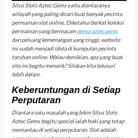
Situs Slots Aztec Gems yaitu diantaranya
wilayah yang paling dicari buat banyak pecinta
permainan slot online. Diketahui berkat koleksi
permainan yang bermacam
demo aztec gems
dan peluang kemenangan yang tinggi, website
ini sudah menjadi idola di kumpulan pecinta
taruhan online. Walau demikian, apa yang buat
site ini begitu menarik? Silakan kita telusuri
lebih dalam.
Keberuntungan di Setiap
Perputaran
Diantara satu masalah yang bikin Situs Slots
Aztec Gems begitu special ialah hoki yang tetap
memantau di setiap perputaran. Slot adalah