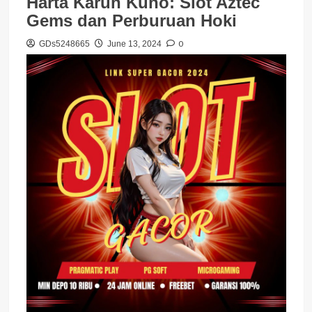
Harta Karun Kuno: Slot Aztec
Gems dan Perburuan Hoki
0
GDs5248665
June 13, 2024