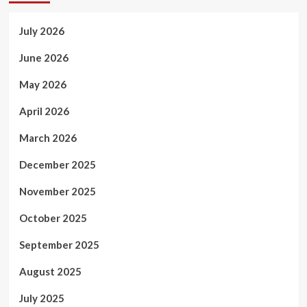
July 2026
June 2026
May 2026
April 2026
March 2026
December 2025
November 2025
October 2025
September 2025
August 2025
July 2025