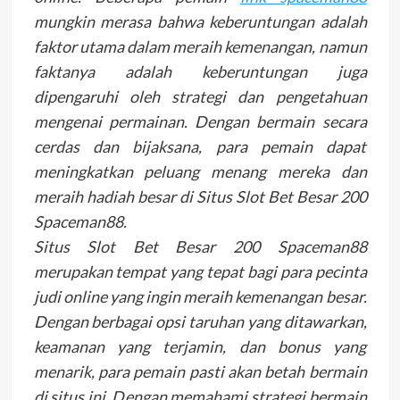
mungkin merasa bahwa keberuntungan adalah
faktor utama dalam meraih kemenangan, namun
faktanya adalah keberuntungan juga
dipengaruhi oleh strategi dan pengetahuan
mengenai permainan. Dengan bermain secara
cerdas dan bijaksana, para pemain dapat
meningkatkan peluang menang mereka dan
meraih hadiah besar di Situs Slot Bet Besar 200
Spaceman88.
Situs Slot Bet Besar 200 Spaceman88
merupakan tempat yang tepat bagi para pecinta
judi online yang ingin meraih kemenangan besar.
Dengan berbagai opsi taruhan yang ditawarkan,
keamanan yang terjamin, dan bonus yang
menarik, para pemain pasti akan betah bermain
di situs ini. Dengan memahami strategi bermain