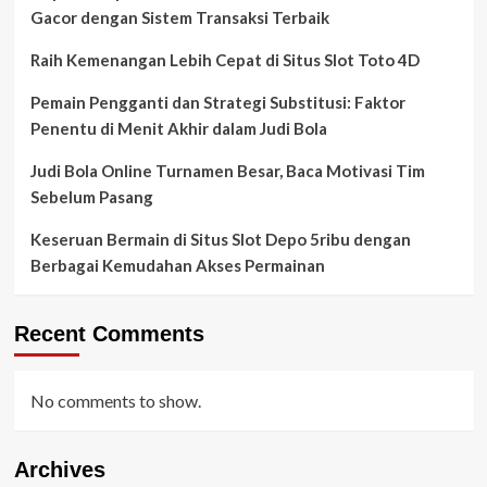
Gacor dengan Sistem Transaksi Terbaik
Raih Kemenangan Lebih Cepat di Situs Slot Toto 4D
Pemain Pengganti dan Strategi Substitusi: Faktor
Penentu di Menit Akhir dalam Judi Bola
Judi Bola Online Turnamen Besar, Baca Motivasi Tim
Sebelum Pasang
Keseruan Bermain di Situs Slot Depo 5ribu dengan
Berbagai Kemudahan Akses Permainan
Recent Comments
No comments to show.
Archives