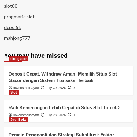
slot88
pragmatic slot
depo 5k
mahjong777
You may have missed
slot gacor
Deposit Cepat, Withdraw Aman: Memilih Situs Slot
Gacor dengan Sistem Transaksi Terbaik
lowcostholiday88
July 30, 2026
0
Slot
Raih Kemenangan Lebih Cepat di Situs Slot Toto 4D
lowcostholiday88
July 28, 2026
0
Judi Bola
Pemain Pengganti dan Strategi Substitusi: Faktor