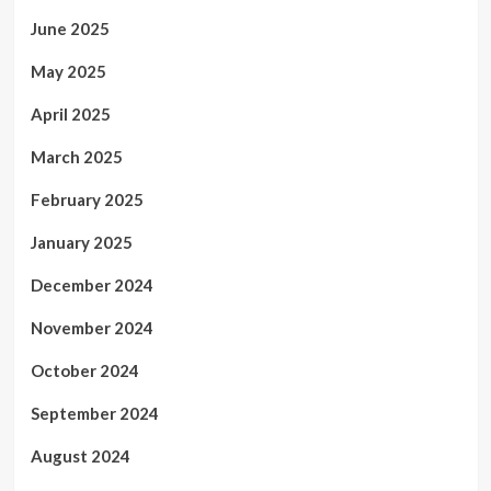
June 2025
May 2025
April 2025
March 2025
February 2025
January 2025
December 2024
November 2024
October 2024
September 2024
August 2024