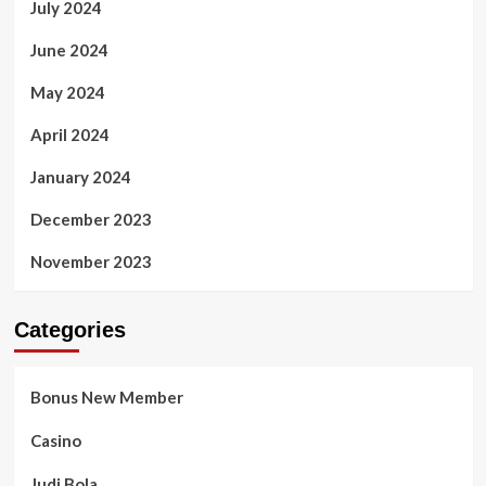
July 2024
June 2024
May 2024
April 2024
January 2024
December 2023
November 2023
Categories
Bonus New Member
Casino
Judi Bola