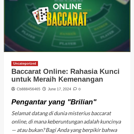
Uncategorized
Baccarat Online: Rahasia Kunci
untuk Meraih Kemenangan
0
Cb888456465
June 17, 2024
Pengantar yang "Brilian"
Selamat datang di dunia misterius baccarat
online, di mana keberuntungan adalah kuncinya
— atau bukan? Bagi Anda yang berpikir bahwa