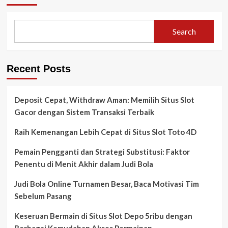
Search
Recent Posts
Deposit Cepat, Withdraw Aman: Memilih Situs Slot
Gacor dengan Sistem Transaksi Terbaik
Raih Kemenangan Lebih Cepat di Situs Slot Toto 4D
Pemain Pengganti dan Strategi Substitusi: Faktor
Penentu di Menit Akhir dalam Judi Bola
Judi Bola Online Turnamen Besar, Baca Motivasi Tim
Sebelum Pasang
Keseruan Bermain di Situs Slot Depo 5ribu dengan