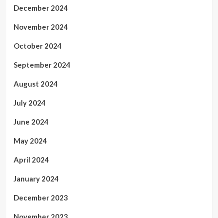
December 2024
November 2024
October 2024
September 2024
August 2024
July 2024
June 2024
May 2024
April 2024
January 2024
December 2023
November 2023