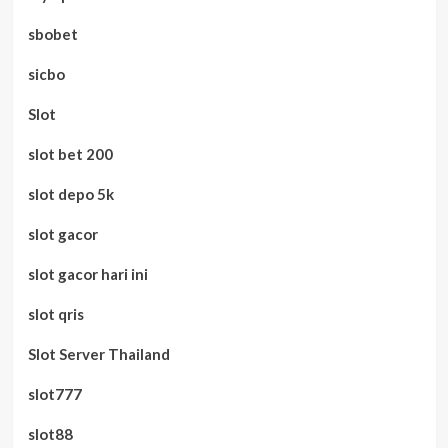
sbobet
sicbo
Slot
slot bet 200
slot depo 5k
slot gacor
slot gacor hari ini
slot qris
Slot Server Thailand
slot777
slot88