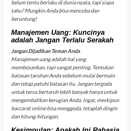
belum tentu berlaku di dunia nyata, tapi siapa
tahu? Mungkin Anda bisa mencoba dan
beruntung!
Manajemen Uang: Kuncinya
adalah Jangan Terlalu Serakah
Jangan Dijadikan Teman Anda
Manajemen uang adalah hal yang
membosankan, tapi sangat penting. Tentukan
batasan taruhan Anda sebelum mulai bermain
dan tetap patuhi batasan itu. Jangan tergoda
untuk terus bertaruh lebih banyak hanya untuk
mengembalikan kerugian Anda. Ingat, meskipun
baccarat online bisa menggoda, tetaplah dingin
dan hitung-hitungan.
Kesimpulan: Apakah Ini Rahasia