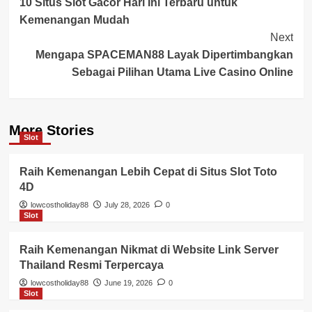
10 Situs Slot Gacor Hari Ini Terbaru untuk
Navigation
Kemenangan Mudah
Next
Mengapa SPACEMAN88 Layak Dipertimbangkan
Sebagai Pilihan Utama Live Casino Online
More Stories
Slot
Raih Kemenangan Lebih Cepat di Situs Slot Toto
4D
lowcostholiday88
July 28, 2026
0
Slot
Raih Kemenangan Nikmat di Website Link Server
Thailand Resmi Terpercaya
lowcostholiday88
June 19, 2026
0
Slot