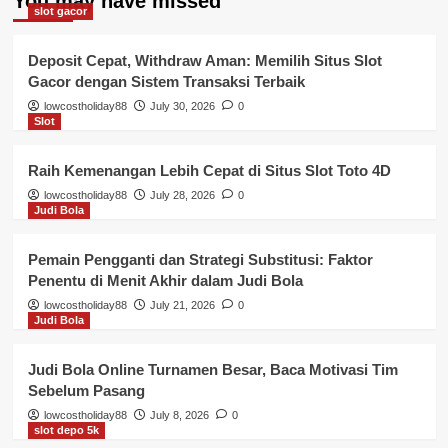
You may have missed
slot gacor
Deposit Cepat, Withdraw Aman: Memilih Situs Slot
Gacor dengan Sistem Transaksi Terbaik
lowcostholiday88
July 30, 2026
0
Slot
Raih Kemenangan Lebih Cepat di Situs Slot Toto 4D
lowcostholiday88
July 28, 2026
0
Judi Bola
Pemain Pengganti dan Strategi Substitusi: Faktor
Penentu di Menit Akhir dalam Judi Bola
lowcostholiday88
July 21, 2026
0
Judi Bola
Judi Bola Online Turnamen Besar, Baca Motivasi Tim
Sebelum Pasang
lowcostholiday88
July 8, 2026
0
slot depo 5k