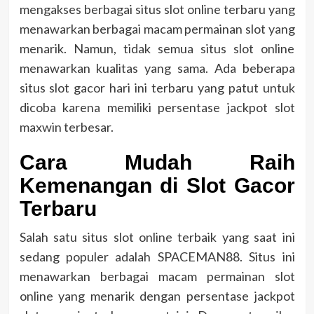
mengakses berbagai situs slot online terbaru yang
menawarkan berbagai macam permainan slot yang
menarik. Namun, tidak semua situs slot online
menawarkan kualitas yang sama. Ada beberapa
situs slot gacor hari ini terbaru yang patut untuk
dicoba karena memiliki persentase jackpot slot
maxwin terbesar.
Cara Mudah Raih
Kemenangan di Slot Gacor
Terbaru
Salah satu situs slot online terbaik yang saat ini
sedang populer adalah SPACEMAN88. Situs ini
menawarkan berbagai macam permainan slot
online yang menarik dengan persentase jackpot