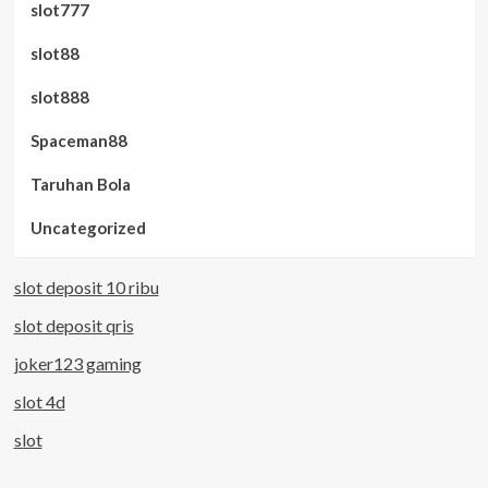
slot777
slot88
slot888
Spaceman88
Taruhan Bola
Uncategorized
slot deposit 10 ribu
slot deposit qris
joker123 gaming
slot 4d
slot