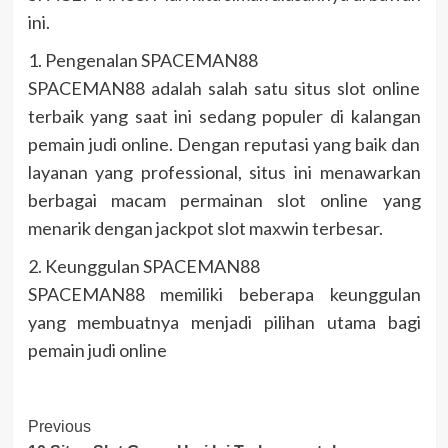
ini.
1. Pengenalan SPACEMAN88
SPACEMAN88 adalah salah satu situs slot online
terbaik yang saat ini sedang populer di kalangan
pemain judi online. Dengan reputasi yang baik dan
layanan yang professional, situs ini menawarkan
berbagai macam permainan slot online yang
menarik dengan jackpot slot maxwin terbesar.
2. Keunggulan SPACEMAN88
SPACEMAN88 memiliki beberapa keunggulan
yang membuatnya menjadi pilihan utama bagi
pemain judi online
Post
Previous