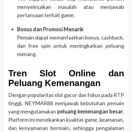
menyelesaikan masalah atau menjawab
pertanyaan terkait game.
Bonus dan Promosi Menarik
Pemain dapat memanfaatkan bonus, cashback,
dan free spin untuk meningkatkan peluang
menang.
Tren Slot Online dan
Peluang Kemenangan
Dengan popularitas slot gacor dan fokus pada RTP
tinggi, NEYMAR88 menjawab kebutuhan pemain
yang mengutamakan
peluang kemenangan besar
.
Platform ini menekankan kualitas game, keamanan,
dan kenyamanan bermain, sehingga pengalaman