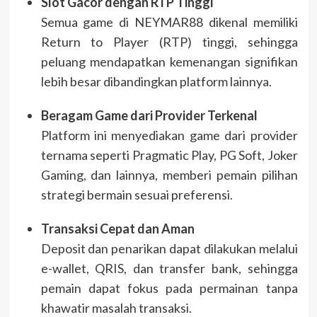
Slot Gacor dengan RTP Tinggi
Semua game di NEYMAR88 dikenal memiliki
Return to Player (RTP) tinggi, sehingga
peluang mendapatkan kemenangan signifikan
lebih besar dibandingkan platform lainnya.
Beragam Game dari Provider Terkenal
Platform ini menyediakan game dari provider
ternama seperti Pragmatic Play, PG Soft, Joker
Gaming, dan lainnya, memberi pemain pilihan
strategi bermain sesuai preferensi.
Transaksi Cepat dan Aman
Deposit dan penarikan dapat dilakukan melalui
e-wallet, QRIS, dan transfer bank, sehingga
pemain dapat fokus pada permainan tanpa
khawatir masalah transaksi.