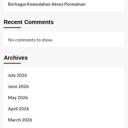
Berbagai Kemudahan Akses Permainan
Recent Comments
No comments to show.
Archives
July 2026
June 2026
May 2026
April 2026
March 2026