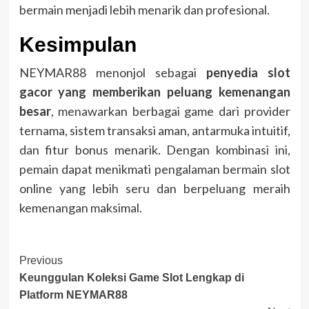
bermain menjadi lebih menarik dan profesional.
Kesimpulan
NEYMAR88 menonjol sebagai
penyedia slot
gacor yang memberikan peluang kemenangan
besar
, menawarkan berbagai game dari provider
ternama, sistem transaksi aman, antarmuka intuitif,
dan fitur bonus menarik. Dengan kombinasi ini,
pemain dapat menikmati pengalaman bermain slot
online yang lebih seru dan berpeluang meraih
kemenangan maksimal.
Post
Previous
Keunggulan Koleksi Game Slot Lengkap di
Navigation
Platform NEYMAR88