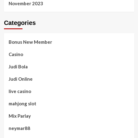
November 2023
Categories
Bonus New Member
Casino
Judi Bola
Judi Online
live casino
mahjong slot
Mix Parlay
neymar88