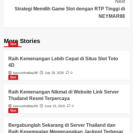
Next
Strategi Memilih Game Slot dengan RTP Tinggi di
NEYMAR88
More Stories
Slot
Raih Kemenangan Lebih Cepat di Situs Slot Toto
4D
lowcostholiday88
July 28, 2026
0
Slot
Raih Kemenangan Nikmat di Website Link Server
Thailand Resmi Terpercaya
lowcostholiday88
June 19, 2026
0
Slot
Bergabunglah Sekarang di Server Thailand dan
Raih Kesempatan Memenangkan Jackpot Terbesar