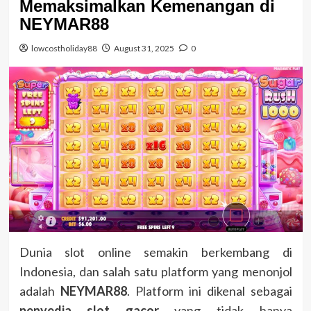
Memaksimalkan Kemenangan di
NEYMAR88
lowcostholiday88
August 31, 2025
0
Dunia slot online semakin berkembang di
Indonesia, dan salah satu platform yang menonjol
adalah
NEYMAR88
. Platform ini dikenal sebagai
penyedia slot gacor
yang tidak hanya