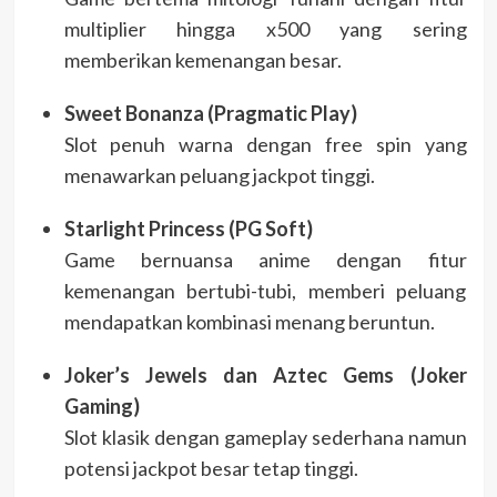
multiplier hingga x500 yang sering
memberikan kemenangan besar.
Sweet Bonanza (Pragmatic Play)
Slot penuh warna dengan free spin yang
menawarkan peluang jackpot tinggi.
Starlight Princess (PG Soft)
Game bernuansa anime dengan fitur
kemenangan bertubi-tubi, memberi peluang
mendapatkan kombinasi menang beruntun.
Joker’s Jewels dan Aztec Gems (Joker
Gaming)
Slot klasik dengan gameplay sederhana namun
potensi jackpot besar tetap tinggi.