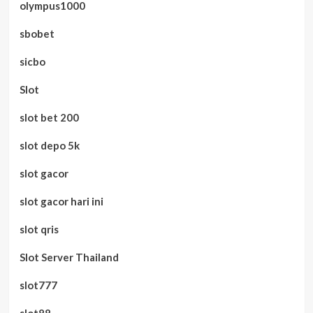
olympus1000
sbobet
sicbo
Slot
slot bet 200
slot depo 5k
slot gacor
slot gacor hari ini
slot qris
Slot Server Thailand
slot777
slot88