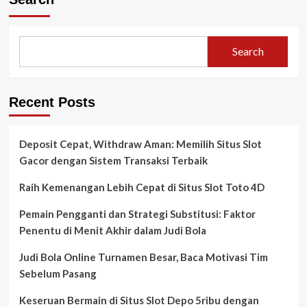
Search
Recent Posts
Deposit Cepat, Withdraw Aman: Memilih Situs Slot
Gacor dengan Sistem Transaksi Terbaik
Raih Kemenangan Lebih Cepat di Situs Slot Toto 4D
Pemain Pengganti dan Strategi Substitusi: Faktor
Penentu di Menit Akhir dalam Judi Bola
Judi Bola Online Turnamen Besar, Baca Motivasi Tim
Sebelum Pasang
Keseruan Bermain di Situs Slot Depo 5ribu dengan