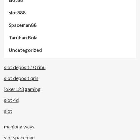
slot888
Spaceman88
Taruhan Bola
Uncategorized
slot deposit 10 ribu
slot deposit qris
joker123 gaming
slot 4d
slot
mahjong ways
slot spaceman