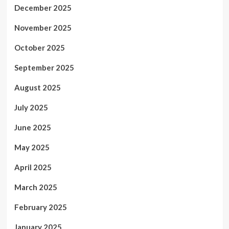
December 2025
November 2025
October 2025
September 2025
August 2025
July 2025
June 2025
May 2025
April 2025
March 2025
February 2025
January 2025