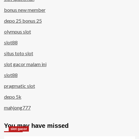
bonus new member
depo 25 bonus 25
olympus slot
slot88
situs toto slot
slot gacor malam ini
slot88
pragmatic slot
depo 5k
mahjong777
You may have missed
slot gacor