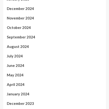
December 2024
November 2024
October 2024
September 2024
August 2024
July 2024
June 2024
May 2024
April 2024
January 2024
December 2023