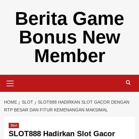
Skip
Berita Game
to
content
Bonus New
Member
Primary
Menu
HOME
SLOT
SLOT888 HADIRKAN SLOT GACOR DENGAN
RTP BESAR DAN FITUR KEMENANGAN MAKSIMAL
Slot
SLOT888 Hadirkan Slot Gacor