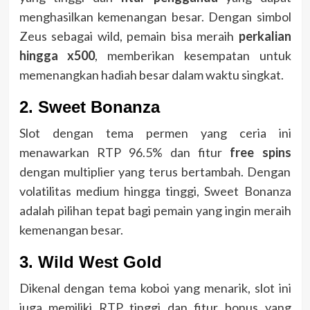
menghasilkan kemenangan besar. Dengan simbol
Zeus sebagai wild, pemain bisa meraih
perkalian
hingga x500
, memberikan kesempatan untuk
memenangkan hadiah besar dalam waktu singkat.
2.
Sweet Bonanza
Slot dengan tema permen yang ceria ini
menawarkan RTP 96.5% dan fitur
free spins
dengan multiplier yang terus bertambah. Dengan
volatilitas medium hingga tinggi, Sweet Bonanza
adalah pilihan tepat bagi pemain yang ingin meraih
kemenangan besar.
3.
Wild West Gold
Dikenal dengan tema koboi yang menarik, slot ini
juga memiliki RTP tinggi dan fitur bonus yang