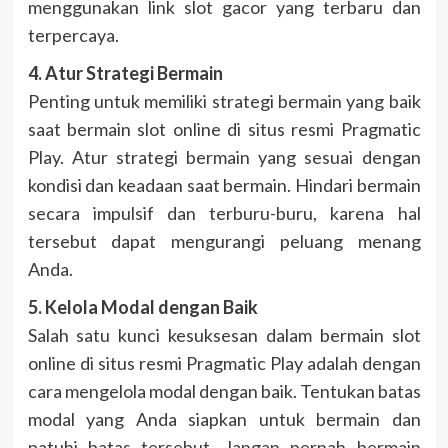
menggunakan link slot gacor yang terbaru dan
terpercaya.
4. Atur Strategi Bermain
Penting untuk memiliki strategi bermain yang baik
saat bermain slot online di situs resmi Pragmatic
Play. Atur strategi bermain yang sesuai dengan
kondisi dan keadaan saat bermain. Hindari bermain
secara impulsif dan terburu-buru, karena hal
tersebut dapat mengurangi peluang menang
Anda.
5. Kelola Modal dengan Baik
Salah satu kunci kesuksesan dalam bermain slot
online di situs resmi Pragmatic Play adalah dengan
cara mengelola modal dengan baik. Tentukan batas
modal yang Anda siapkan untuk bermain dan
patuhi batas tersebut. Jangan pernah bermain