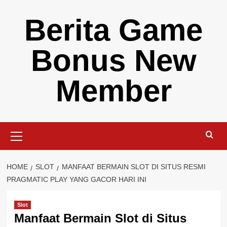
Skip
Berita Game
to
content
Bonus New
Member
Primary
Menu
HOME
SLOT
MANFAAT BERMAIN SLOT DI SITUS RESMI
PRAGMATIC PLAY YANG GACOR HARI INI
Slot
Manfaat Bermain Slot di Situs