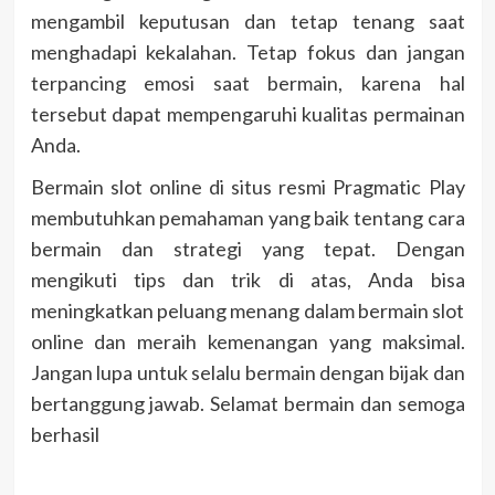
mengambil keputusan dan tetap tenang saat
menghadapi kekalahan. Tetap fokus dan jangan
terpancing emosi saat bermain, karena hal
tersebut dapat mempengaruhi kualitas permainan
Anda.
Bermain slot online di situs resmi Pragmatic Play
membutuhkan pemahaman yang baik tentang cara
bermain dan strategi yang tepat. Dengan
mengikuti tips dan trik di atas, Anda bisa
meningkatkan peluang menang dalam bermain slot
online dan meraih kemenangan yang maksimal.
Jangan lupa untuk selalu bermain dengan bijak dan
bertanggung jawab. Selamat bermain dan semoga
berhasil