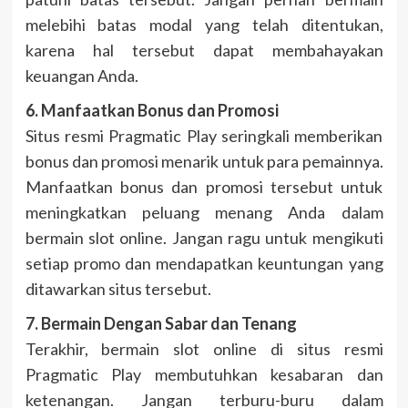
melebihi batas modal yang telah ditentukan,
karena hal tersebut dapat membahayakan
keuangan Anda.
6. Manfaatkan Bonus dan Promosi
Situs resmi Pragmatic Play seringkali memberikan
bonus dan promosi menarik untuk para pemainnya.
Manfaatkan bonus dan promosi tersebut untuk
meningkatkan peluang menang Anda dalam
bermain slot online. Jangan ragu untuk mengikuti
setiap promo dan mendapatkan keuntungan yang
ditawarkan situs tersebut.
7. Bermain Dengan Sabar dan Tenang
Terakhir, bermain slot online di situs resmi
Pragmatic Play membutuhkan kesabaran dan
ketenangan. Jangan terburu-buru dalam