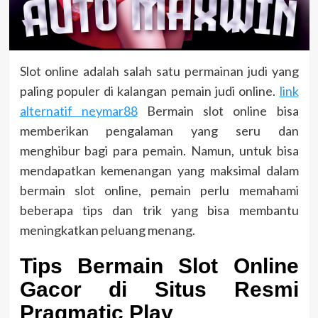
Slot online adalah salah satu permainan judi yang
paling populer di kalangan pemain judi online.
link
alternatif neymar88
Bermain slot online bisa
memberikan pengalaman yang seru dan
menghibur bagi para pemain. Namun, untuk bisa
mendapatkan kemenangan yang maksimal dalam
bermain slot online, pemain perlu memahami
beberapa tips dan trik yang bisa membantu
meningkatkan peluang menang.
Tips Bermain Slot Online
Gacor di Situs Resmi
Pragmatic Play