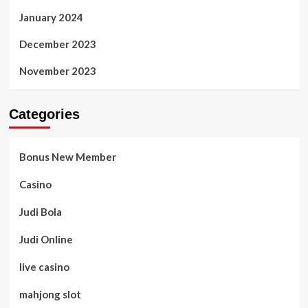
January 2024
December 2023
November 2023
Categories
Bonus New Member
Casino
Judi Bola
Judi Online
live casino
mahjong slot