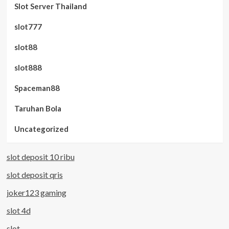
Slot Server Thailand
slot777
slot88
slot888
Spaceman88
Taruhan Bola
Uncategorized
slot deposit 10 ribu
slot deposit qris
joker123 gaming
slot 4d
slot