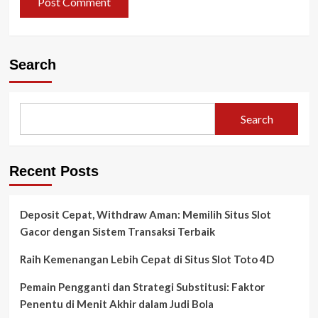
Search
Search
Recent Posts
Deposit Cepat, Withdraw Aman: Memilih Situs Slot
Gacor dengan Sistem Transaksi Terbaik
Raih Kemenangan Lebih Cepat di Situs Slot Toto 4D
Pemain Pengganti dan Strategi Substitusi: Faktor
Penentu di Menit Akhir dalam Judi Bola