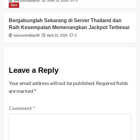
lowcostholiday88
June 19, 2026
0
Slot
Bergabunglah Sekarang di Server Thailand dan
Raih Kesempatan Memenangkan Jackpot Terbesar
lowcostholiday88
April 22, 2026
0
Leave a Reply
Your email address will not be published.
Required fields
are marked
*
Comment
*