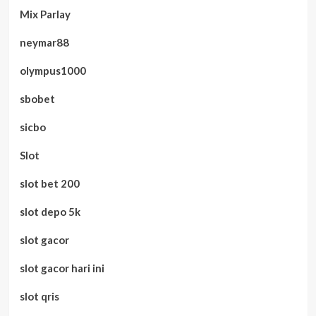
Mix Parlay
neymar88
olympus1000
sbobet
sicbo
Slot
slot bet 200
slot depo 5k
slot gacor
slot gacor hari ini
slot qris