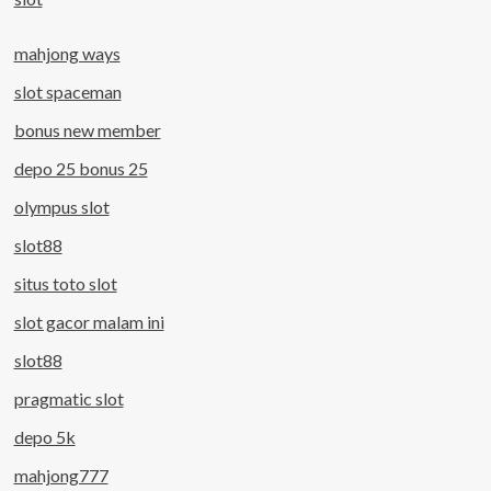
mahjong ways
slot spaceman
bonus new member
depo 25 bonus 25
olympus slot
slot88
situs toto slot
slot gacor malam ini
slot88
pragmatic slot
depo 5k
mahjong777