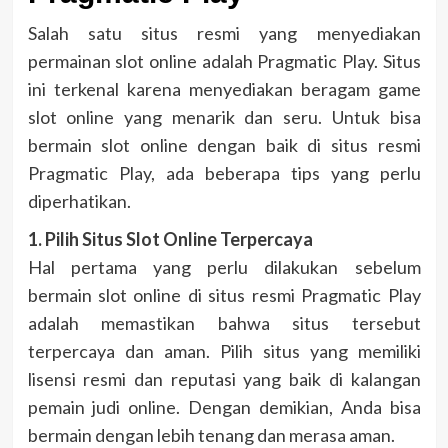
Salah satu situs resmi yang menyediakan
permainan slot online adalah Pragmatic Play. Situs
ini terkenal karena menyediakan beragam game
slot online yang menarik dan seru. Untuk bisa
bermain slot online dengan baik di situs resmi
Pragmatic Play, ada beberapa tips yang perlu
diperhatikan.
1. Pilih Situs Slot Online Terpercaya
Hal pertama yang perlu dilakukan sebelum
bermain slot online di situs resmi Pragmatic Play
adalah memastikan bahwa situs tersebut
terpercaya dan aman. Pilih situs yang memiliki
lisensi resmi dan reputasi yang baik di kalangan
pemain judi online. Dengan demikian, Anda bisa
bermain dengan lebih tenang dan merasa aman.