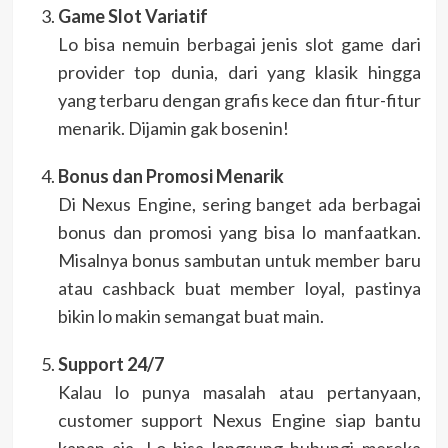
Game Slot Variatif
Lo bisa nemuin berbagai jenis slot game dari
provider top dunia, dari yang klasik hingga
yang terbaru dengan grafis kece dan fitur-fitur
menarik. Dijamin gak bosenin!
Bonus dan Promosi Menarik
Di Nexus Engine, sering banget ada berbagai
bonus dan promosi yang bisa lo manfaatkan.
Misalnya bonus sambutan untuk member baru
atau cashback buat member loyal, pastinya
bikin lo makin semangat buat main.
Support 24/7
Kalau lo punya masalah atau pertanyaan,
customer support Nexus Engine siap bantu
kapan aja. Lo bisa langsung hubungi mereka