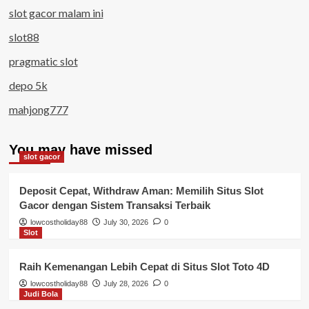
slot gacor malam ini
slot88
pragmatic slot
depo 5k
mahjong777
You may have missed
slot gacor
Deposit Cepat, Withdraw Aman: Memilih Situs Slot
Gacor dengan Sistem Transaksi Terbaik
lowcostholiday88
July 30, 2026
0
Slot
Raih Kemenangan Lebih Cepat di Situs Slot Toto 4D
lowcostholiday88
July 28, 2026
0
Judi Bola