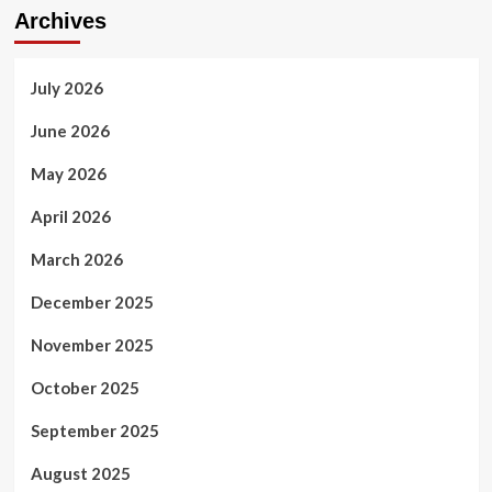
Archives
July 2026
June 2026
May 2026
April 2026
March 2026
December 2025
November 2025
October 2025
September 2025
August 2025