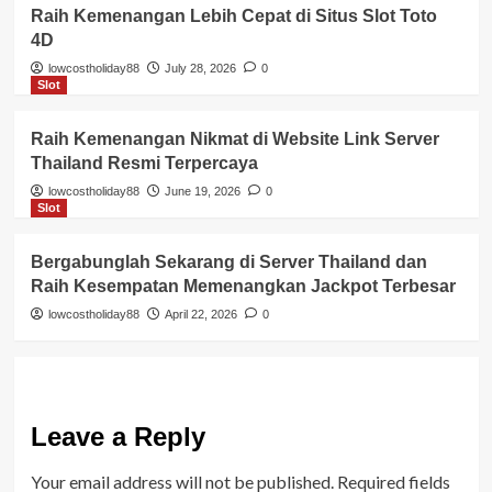
Raih Kemenangan Lebih Cepat di Situs Slot Toto
4D
lowcostholiday88
July 28, 2026
0
Slot
Raih Kemenangan Nikmat di Website Link Server
Thailand Resmi Terpercaya
lowcostholiday88
June 19, 2026
0
Slot
Bergabunglah Sekarang di Server Thailand dan
Raih Kesempatan Memenangkan Jackpot Terbesar
lowcostholiday88
April 22, 2026
0
Leave a Reply
Your email address will not be published.
Required fields