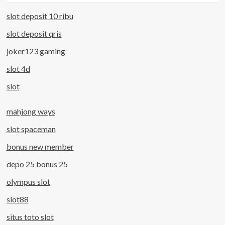
slot deposit 10 ribu
slot deposit qris
joker123 gaming
slot 4d
slot
mahjong ways
slot spaceman
bonus new member
depo 25 bonus 25
olympus slot
slot88
situs toto slot