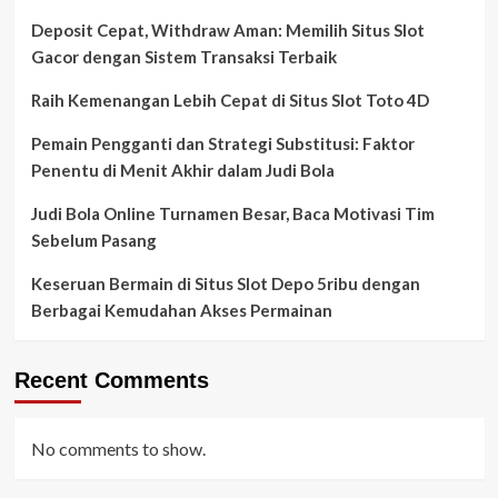
Deposit Cepat, Withdraw Aman: Memilih Situs Slot
Gacor dengan Sistem Transaksi Terbaik
Raih Kemenangan Lebih Cepat di Situs Slot Toto 4D
Pemain Pengganti dan Strategi Substitusi: Faktor
Penentu di Menit Akhir dalam Judi Bola
Judi Bola Online Turnamen Besar, Baca Motivasi Tim
Sebelum Pasang
Keseruan Bermain di Situs Slot Depo 5ribu dengan
Berbagai Kemudahan Akses Permainan
Recent Comments
No comments to show.