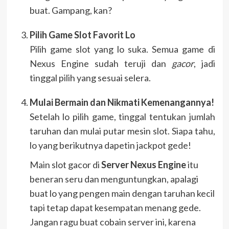
buat. Gampang, kan?
Pilih Game Slot Favorit Lo
Pilih game slot yang lo suka. Semua game di
Nexus Engine sudah teruji dan
gacor
, jadi
tinggal pilih yang sesuai selera.
Mulai Bermain dan Nikmati Kemenangannya!
Setelah lo pilih game, tinggal tentukan jumlah
taruhan dan mulai putar mesin slot. Siapa tahu,
lo yang berikutnya dapetin jackpot gede!
Main slot gacor di
Server Nexus Engine
itu
beneran seru dan menguntungkan, apalagi
buat lo yang pengen main dengan taruhan kecil
tapi tetap dapat kesempatan menang gede.
Jangan ragu buat cobain server ini, karena