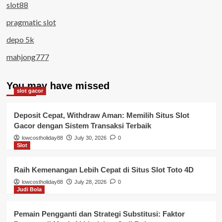
slot88
pragmatic slot
depo 5k
mahjong777
You may have missed
slot gacor
Deposit Cepat, Withdraw Aman: Memilih Situs Slot
Gacor dengan Sistem Transaksi Terbaik
lowcostholiday88
July 30, 2026
0
Slot
Raih Kemenangan Lebih Cepat di Situs Slot Toto 4D
lowcostholiday88
July 28, 2026
0
Judi Bola
Pemain Pengganti dan Strategi Substitusi: Faktor