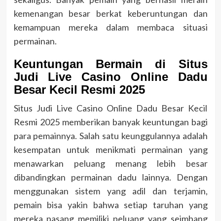
kemenangan besar berkat keberuntungan dan
kemampuan mereka dalam membaca situasi
permainan.
Keuntungan Bermain di Situs
Judi Live Casino Online Dadu
Besar Kecil Resmi 2025
Situs Judi Live Casino Online Dadu Besar Kecil
Resmi 2025 memberikan banyak keuntungan bagi
para pemainnya. Salah satu keunggulannya adalah
kesempatan untuk menikmati permainan yang
menawarkan peluang menang lebih besar
dibandingkan permainan dadu lainnya. Dengan
menggunakan sistem yang adil dan terjamin,
pemain bisa yakin bahwa setiap taruhan yang
mereka pasang memiliki peluang yang seimbang