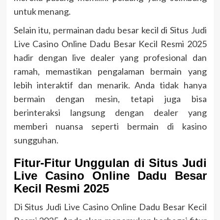
untuk menang.
Selain itu, permainan dadu besar kecil di Situs Judi
Live Casino Online Dadu Besar Kecil Resmi 2025
hadir dengan live dealer yang profesional dan
ramah, memastikan pengalaman bermain yang
lebih interaktif dan menarik. Anda tidak hanya
bermain dengan mesin, tetapi juga bisa
berinteraksi langsung dengan dealer yang
memberi nuansa seperti bermain di kasino
sungguhan.
Fitur-Fitur Unggulan di Situs Judi
Live Casino Online Dadu Besar
Kecil Resmi 2025
Di Situs Judi Live Casino Online Dadu Besar Kecil