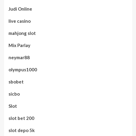
Judi Online
live casino
mahjong slot
Mix Parlay
neymar88
olympus1000
sbobet
sicbo
Slot
slot bet 200
slot depo 5k