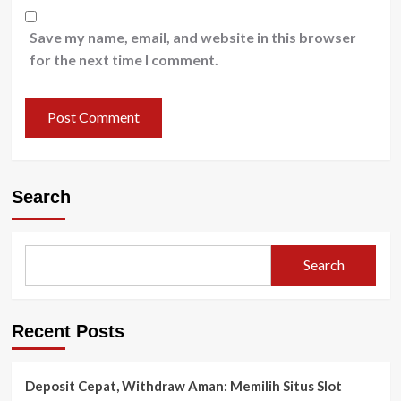
Save my name, email, and website in this browser
for the next time I comment.
Search
Search
Recent Posts
Deposit Cepat, Withdraw Aman: Memilih Situs Slot