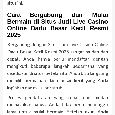
situs ini.
Cara Bergabung dan Mulai
Bermain di Situs Judi Live Casino
Online Dadu Besar Kecil Resmi
2025
Bergabung dengan Situs Judi Live Casino Online
Dadu Besar Kecil Resmi 2025 sangat mudah dan
cepat. Anda hanya perlu mendaftar dengan
mengikuti beberapa langkah sederhana yang
disediakan di situs. Setelah itu, Anda bisa langsung
memilih permainan dadu besar kecil yang Anda
inginkan dan mulai bertaruh.
Proses pendaftaran yang cepat dan mudah
memastikan bahwa Anda tidak perlu menunggu
lama untuk mulai bermain. Setelah akun Anda