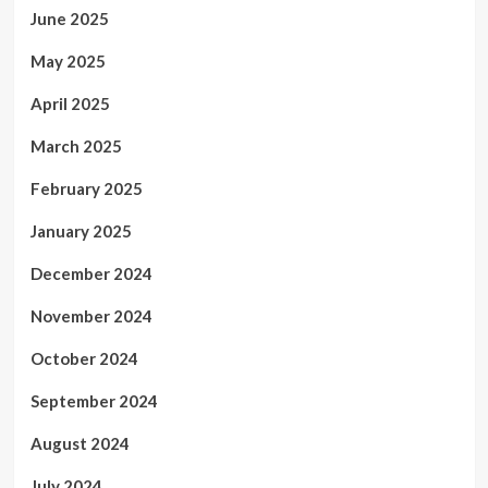
June 2025
May 2025
April 2025
March 2025
February 2025
January 2025
December 2024
November 2024
October 2024
September 2024
August 2024
July 2024