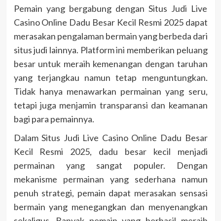
Pemain yang bergabung dengan Situs Judi Live
Casino Online Dadu Besar Kecil Resmi 2025 dapat
merasakan pengalaman bermain yang berbeda dari
situs judi lainnya. Platform ini memberikan peluang
besar untuk meraih kemenangan dengan taruhan
yang terjangkau namun tetap menguntungkan.
Tidak hanya menawarkan permainan yang seru,
tetapi juga menjamin transparansi dan keamanan
bagi para pemainnya.
Dalam Situs Judi Live Casino Online Dadu Besar
Kecil Resmi 2025, dadu besar kecil menjadi
permainan yang sangat populer. Dengan
mekanisme permainan yang sederhana namun
penuh strategi, pemain dapat merasakan sensasi
bermain yang menegangkan dan menyenangkan
sekaligus. Banyak pemain yang berhasil meraih