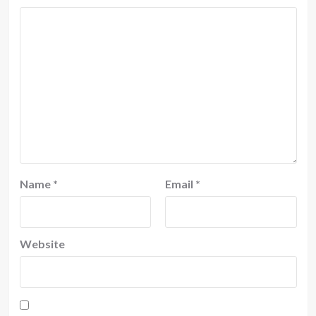
Name
*
Email
*
Website