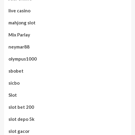
live casino
mahjong slot
Mix Parlay
neymar88
olympus1000
sbobet
sicbo
Slot
slot bet 200
slot depo 5k
slot gacor