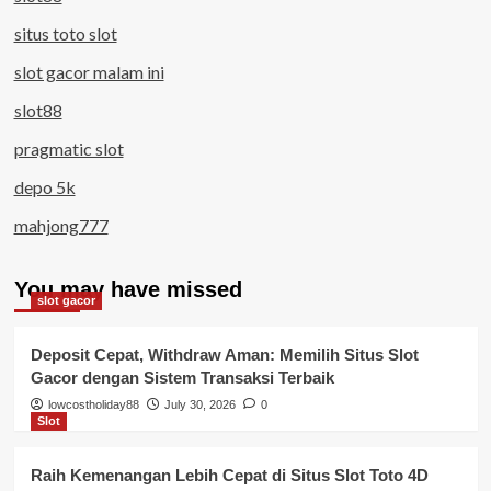
situs toto slot
slot gacor malam ini
slot88
pragmatic slot
depo 5k
mahjong777
You may have missed
slot gacor
Deposit Cepat, Withdraw Aman: Memilih Situs Slot
Gacor dengan Sistem Transaksi Terbaik
lowcostholiday88
July 30, 2026
0
Slot
Raih Kemenangan Lebih Cepat di Situs Slot Toto 4D