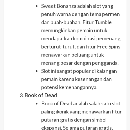
Sweet Bonanza adalah slot yang
penuh warna dengan tema permen
dan buah-buahan. Fitur Tumble
memungkinkan pemain untuk
mendapatkan kombinasi pemenang
berturut-turut, dan fitur Free Spins
menawarkan peluang untuk
menang besar dengan pengganda.
Slot ini sangat populer di kalangan
pemain karena kesenangan dan
potensi kemenangannya.
Book of Dead
Book of Dead adalah salah satu slot
paling ikonik yang menawarkan fitur
putaran gratis dengan simbol
ekspansi. Selama putaran gratis,