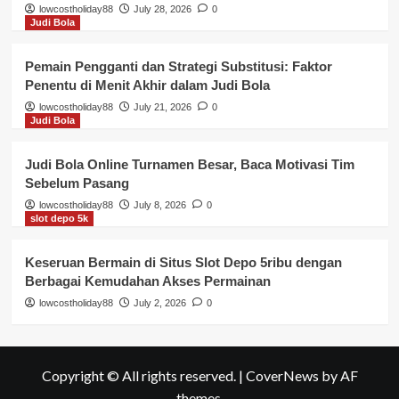
lowcostholiday88
July 28, 2026
0
Judi Bola
Pemain Pengganti dan Strategi Substitusi: Faktor
Penentu di Menit Akhir dalam Judi Bola
lowcostholiday88
July 21, 2026
0
Judi Bola
Judi Bola Online Turnamen Besar, Baca Motivasi Tim
Sebelum Pasang
lowcostholiday88
July 8, 2026
0
slot depo 5k
Keseruan Bermain di Situs Slot Depo 5ribu dengan
Berbagai Kemudahan Akses Permainan
lowcostholiday88
July 2, 2026
0
Copyright © All rights reserved.
|
CoverNews
by AF
themes.