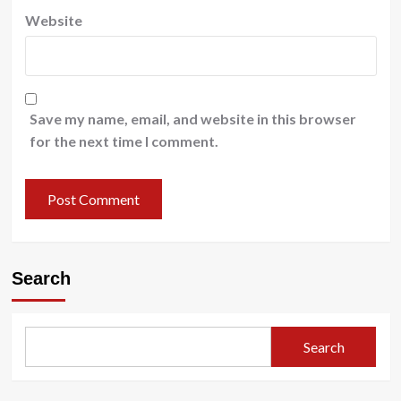
Website
Save my name, email, and website in this browser
for the next time I comment.
Search
Search