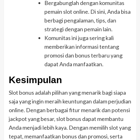
Bergabunglah dengan komunitas
pemain slot online. Di sini, Anda bisa
berbagi pengalaman, tips, dan
strategi dengan pemain lain.
Komunitas ini juga sering kali
memberikan informasi tentang
promosi dan bonus terbaru yang
dapat Anda manfaatkan.
Kesimpulan
Slot bonus adalah pilihan yang menarik bagi siapa
saja yang ingin meraih keuntungan dalam perjudian
online. Dengan berbagai fitur menarik dan potensi
jackpot yang besar, slot bonus dapat membantu
Anda menjadi lebih kaya. Dengan memilih slot yang
tepat, memanfaatkan bonus dan promosi, serta