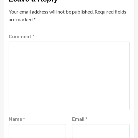
Your email address will not be published.
Required fields
are marked
*
Comment
*
Name
*
Email
*