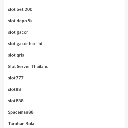
slot bet 200
slot depo 5k
slot gacor
slot gacor hari ini
slot qris
Slot Server Thailand
slot777
slot88
slot888
Spaceman88
Taruhan Bola