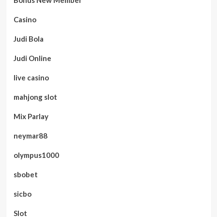
Bonus New Member
Casino
Judi Bola
Judi Online
live casino
mahjong slot
Mix Parlay
neymar88
olympus1000
sbobet
sicbo
Slot