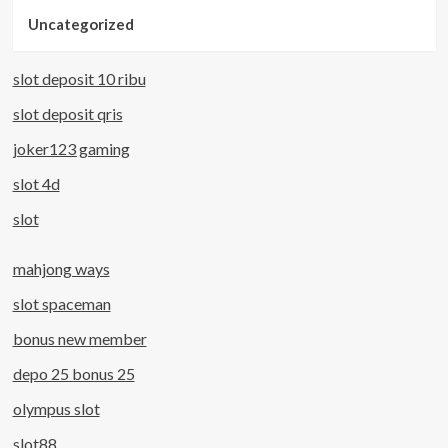
Uncategorized
slot deposit 10 ribu
slot deposit qris
joker123 gaming
slot 4d
slot
mahjong ways
slot spaceman
bonus new member
depo 25 bonus 25
olympus slot
slot88