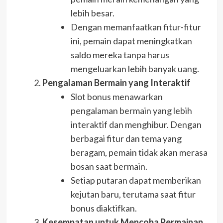
lebih besar.
Dengan memanfaatkan fitur-fitur
ini, pemain dapat meningkatkan
saldo mereka tanpa harus
mengeluarkan lebih banyak uang.
Pengalaman Bermain yang Interaktif
Slot bonus menawarkan
pengalaman bermain yang lebih
interaktif dan menghibur. Dengan
berbagai fitur dan tema yang
beragam, pemain tidak akan merasa
bosan saat bermain.
Setiap putaran dapat memberikan
kejutan baru, terutama saat fitur
bonus diaktifkan.
Kesempatan untuk Mencoba Permainan