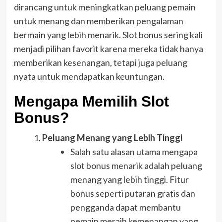
dirancang untuk meningkatkan peluang pemain
untuk menang dan memberikan pengalaman
bermain yang lebih menarik. Slot bonus sering kali
menjadi pilihan favorit karena mereka tidak hanya
memberikan kesenangan, tetapi juga peluang
nyata untuk mendapatkan keuntungan.
Mengapa Memilih Slot
Bonus?
Peluang Menang yang Lebih Tinggi
Salah satu alasan utama mengapa
slot bonus menarik adalah peluang
menang yang lebih tinggi. Fitur
bonus seperti putaran gratis dan
pengganda dapat membantu
pemain meraih kemenangan yang