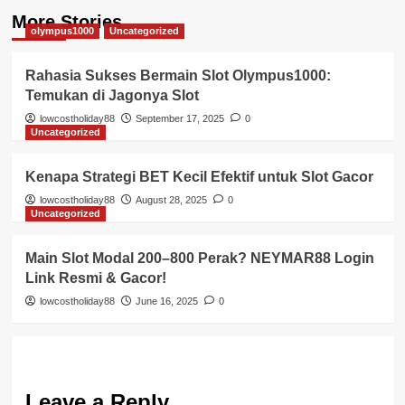
More Stories
olympus1000
Uncategorized
Rahasia Sukses Bermain Slot Olympus1000:
Temukan di Jagonya Slot
lowcostholiday88
September 17, 2025
0
Uncategorized
Kenapa Strategi BET Kecil Efektif untuk Slot Gacor
lowcostholiday88
August 28, 2025
0
Uncategorized
Main Slot Modal 200–800 Perak? NEYMAR88 Login
Link Resmi & Gacor!
lowcostholiday88
June 16, 2025
0
Leave a Reply