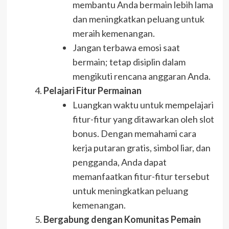
membantu Anda bermain lebih lama
dan meningkatkan peluang untuk
meraih kemenangan.
Jangan terbawa emosi saat
bermain; tetap disiplin dalam
mengikuti rencana anggaran Anda.
Pelajari Fitur Permainan
Luangkan waktu untuk mempelajari
fitur-fitur yang ditawarkan oleh slot
bonus. Dengan memahami cara
kerja putaran gratis, simbol liar, dan
pengganda, Anda dapat
memanfaatkan fitur-fitur tersebut
untuk meningkatkan peluang
kemenangan.
Bergabung dengan Komunitas Pemain