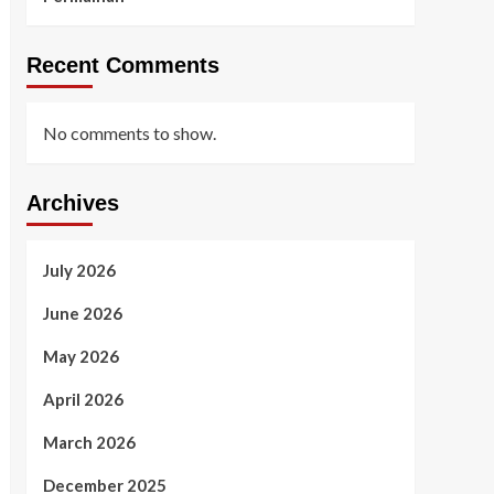
Recent Comments
No comments to show.
Archives
July 2026
June 2026
May 2026
April 2026
March 2026
December 2025