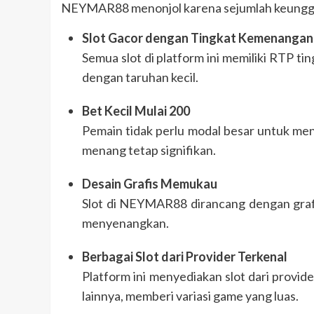
NEYMAR88 menonjol karena sejumlah keunggu
Slot Gacor dengan Tingkat Kemenangan
Semua slot di platform ini memiliki RTP t
dengan taruhan kecil.
Bet Kecil Mulai 200
Pemain tidak perlu modal besar untuk men
menang tetap signifikan.
Desain Grafis Memukau
Slot di NEYMAR88 dirancang dengan gra
menyenangkan.
Berbagai Slot dari Provider Terkenal
Platform ini menyediakan slot dari provid
lainnya, memberi variasi game yang luas.