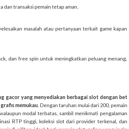
a dan transaksi pemain tetap aman.
lesaikan masalah atau pertanyaan terkait game kapan
ck, dan free spin untuk meningkatkan peluang menang,
ling gacor yang menyediakan berbagai slot dengan bet
n grafis memukau
. Dengan taruhan mulai dari 200, pemain
alaupun modal terbatas, sambil menikmati pengalaman
si RTP tinggi, koleksi slot dari provider terkenal, dan