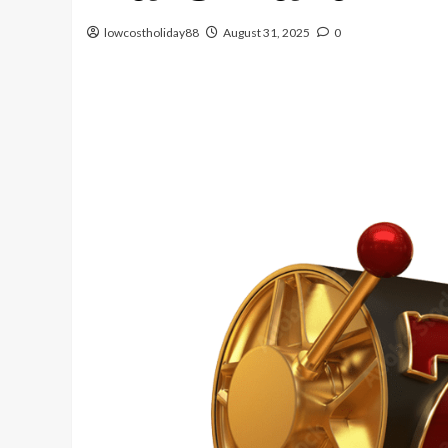
lowcostholiday88
August 31, 2025
0