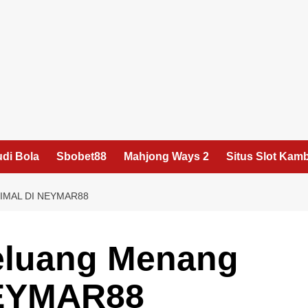
udi Bola
Sbobet88
Mahjong Ways 2
Situs Slot Kam
IMAL DI NEYMAR88
Peluang Menang
NEYMAR88