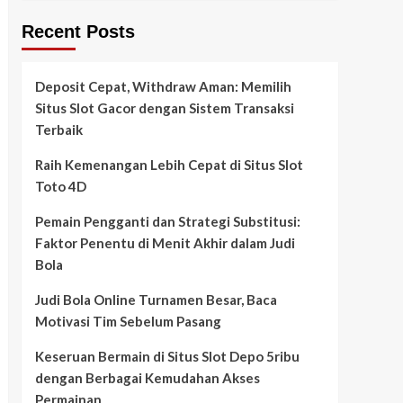
Recent Posts
Deposit Cepat, Withdraw Aman: Memilih
Situs Slot Gacor dengan Sistem Transaksi
Terbaik
Raih Kemenangan Lebih Cepat di Situs Slot
Toto 4D
Pemain Pengganti dan Strategi Substitusi:
Faktor Penentu di Menit Akhir dalam Judi
Bola
Judi Bola Online Turnamen Besar, Baca
Motivasi Tim Sebelum Pasang
Keseruan Bermain di Situs Slot Depo 5ribu
dengan Berbagai Kemudahan Akses
Permainan