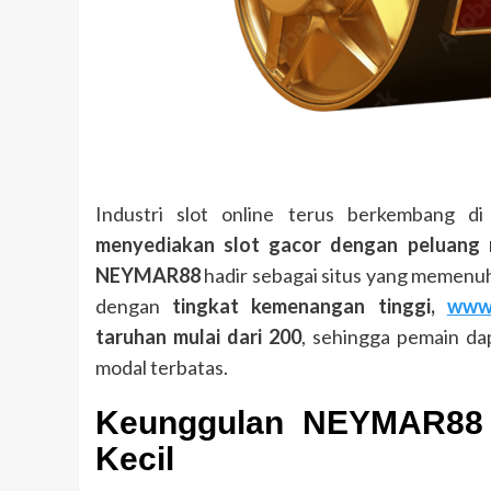
Industri slot online terus berkembang di
menyediakan slot gacor dengan peluang 
NEYMAR88
hadir sebagai situs yang memenuh
dengan
tingkat kemenangan tinggi,
www
taruhan mulai dari 200
, sehingga pemain d
modal terbatas.
Keunggulan NEYMAR88 
Kecil