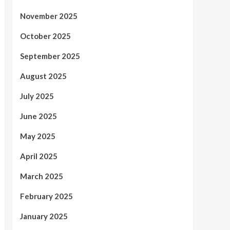
November 2025
October 2025
September 2025
August 2025
July 2025
June 2025
May 2025
April 2025
March 2025
February 2025
January 2025