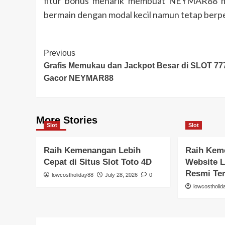
fitur bonus menarik membuat NEYMAR88 menj
bermain dengan modal kecil namun tetap ber
Post
Previous
Grafis Memukau dan Jackpot Besar di SLOT 77
Navigation
Gacor NEYMAR88
More Stories
Slot
Slot
Raih Kemenangan Lebih
Raih Kem
Cepat di Situs Slot Toto 4D
Website L
Resmi Te
lowcostholiday88
July 28, 2026
0
lowcostholid